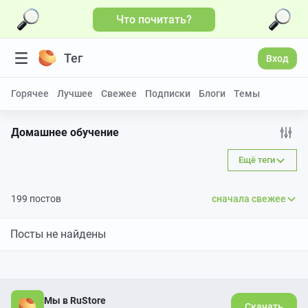
Что почитать?
Тег
Вход
Горячее
Лучшее
Свежее
Подписки
Блоги
Темы
Домашнее обучение
Ещё теги
199 постов
сначала свежее
Посты не найдены
Мы в RuStore
Скачать