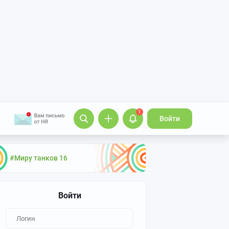
1
Войти
#Миру танков 16
Войти