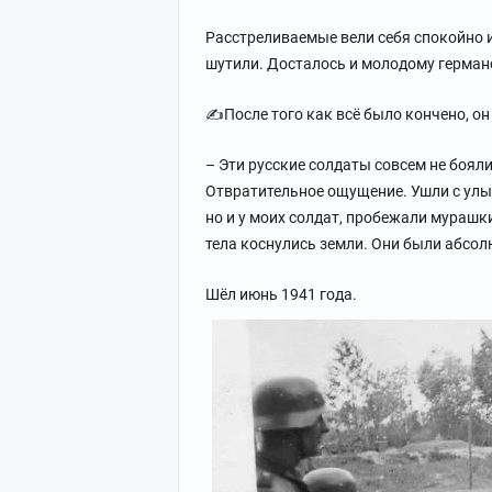
Расстреливаемые вели себя спокойно и
шутили. Досталось и молодому герман
✍После того как всё было кончено, он
– Эти русские солдаты совсем не бояли
Отвратительное ощущение. Ушли с улыбк
но и у моих солдат, пробежали мурашки
тела коснулись земли. Они были абсолю
Шёл июнь 1941 года.