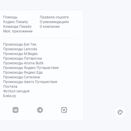
Помощь
Правила соцсети
Кодекс Пикабу
О рекомендациях
Команда Пикабу
О компании
Моб. приложение
Промокоды Биг Гик
Промокоды Lamoda
Промокоды М.Видео
Промокоды Пятерочка
Промокоды Aroma Butik
Промокоды Яндекс Путешествия
Промокоды Яндекс Еда
Промокоды Ситилинк
Промокоды Авито Путешествия
Постила
Футбол сегодня
Бэби.ру