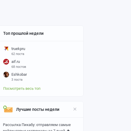
Топ прошлой недели
truekpru
62 поста
aif.ru
68 постов
Eshkobar
3 поста
Посмотреть весь топ
Лучшие посты недели
Рассылка Пикабу: отправляем самые
🔥
рейтинговые материалы за 7 дней