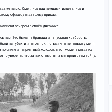
 даже нагло. Смеялись над немцами, издевались и
скому офицеру отдавшему приказ.
 написал вечером в своём дневнике:
сь нас. Это была не бравада и напускная храбрость.
ой на губах, и я готов поклясться, что не только у меня,
 по спине и неприятный холодок, в тот момент когда их
тно уверены, что за них отомстят, а мы проиграем войну.