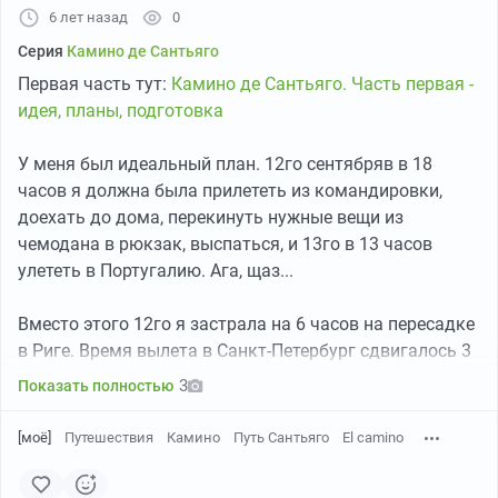
6 лет назад
0
Серия
Камино де Сантьяго
Первая часть тут:
Камино де Сантьяго. Часть первая -
идея, планы, подготовка
У меня был идеальный план. 12го сентябряв в 18
часов я должна была прилететь из командировки,
доехать до дома, перекинуть нужные вещи из
чемодана в рюкзак, выспаться, и 13го в 13 часов
улететь в Португалию. Ага, щаз...
Вместо этого 12го я застрала на 6 часов на пересадке
в Риге. Время вылета в Санкт-Петербург сдвигалось 3
раза, я уже была морально готова бежать брать
3
Показать полностью
другие билеты и лететь в Лиссабон прямо из Риги.
Правда так и не придумала, куда девать чемодан с
[моё]
Путешествия
Камино
Путь Сантьяго
El camino
цивильными командировочными вещами. Слава
мирозданию, в половину первого ночи мы все-таки