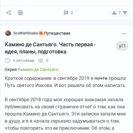
улетели. Дома я была в 4 утра, из вещей переложила
только косметичку, подремала 4 часа и рванула
0
7
обратно в аэропорт. И таки улетела. При этом надо
понимать, что рюкзак я собирала за 2 недели до
поездки, перед тем, как уехать в командировку. И за 2
ScottishSnake
Путешествия
недели совершенно забыла, что именно туда
Камино де Сантьяго. Часть первая -
1
положила. Так что дальше у меня всю дорогу были
идея, планы, подготовка
интересные открытия в стиле "ОМГ, нафига я это
взяла?!"
6 лет назад
0
Серия
Камино де Сантьяго
Субботу 14е мы провели в Лиссабоне (провели с
Краткое содержание: в сентябре 2019 я
почти
прошла
пользой, зашли в кафедральный собор и купили
Путь святого Иакова. И вот решила об этом написать.
паспорта пилигримов), вечером уехали в Порту. В
воскресенье 15го мы встали в 6 утра и начали наш
В сентябре 2018 года моя хорошая знакомая начала
Путь.
публиковать на своей страничке отчет о том, как она
прошла Камино де Сантьяго. Эти записки запали мне
Те, кто начинают Путь в Порту имеют две основные
в душу, и я я начала серьезно задумываться о том,
опции. Исторический маршрут начинается от
чтобы повторить это ее приключение. Об этом, а
кафедрального собора в центре города. И дальше 10