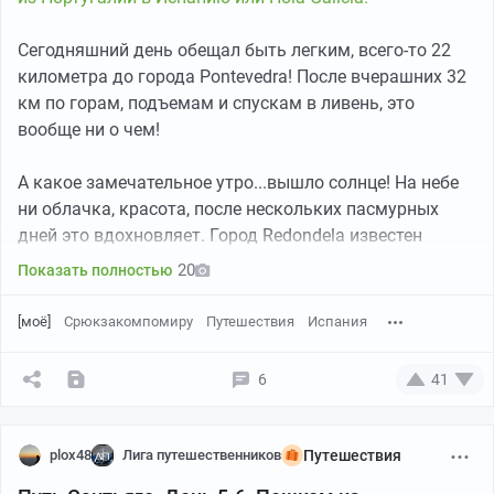
посуду. Неверное решение - не пригодилась
Вот такими деревянными настилами сделана
абсолютно, только проболталась в рюкзаке всю
пешеходная тропа вдоль океана. Идти приятно! Они
Сегодняшний день обещал быть легким, всего-то 22
дорогу. Итоговый вес рюкзака оказался 6 килограмм.
еще и с подсветкой.
километра до города Pontevedra! После вчерашних 32
км по горам, подъемам и спускам в ливень, это
Продолжение следует...
вообще ни о чем!
А какое замечательное утро...вышло солнце! На небе
Прошел мимо красивого и мощного кладбища.
ни облачка, красота, после нескольких пасмурных
дней это вдохновляет. Город Redondela известен
своим старым акведуком, проходящим над городом, к
20
Показать полностью
сожалению удачно его сфотографировать у меня не
вышло.
[моё]
Срюкзакомпомиру
Путешествия
Испания
6
41
plox48
Лига путешественников
Путешествия