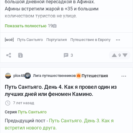
большой дневной пересадкой в Афинах.
Афины встретили жарой в +35 и большим
количеством туристов не улице.
На подходе к городу встретил австрийку Бриджит, с
19
Показать полностью
кем мы познакомились в один из дней в хостеле
ранее. Ей явно было тяжело, решил составить ей
[моё]
Путь Сантьяго
Португалия
Путешествие в Европу
компанию. Она еще не думала, где будет ночевать, а я
проверил на букинге хостелы в городе и решил
заселиться в Cruces de Iria. (
10 евро за ночь
). Бриджит
3
9
пошла в хостел со мной, он находился на другой
стороне города в удаленности от центра.
plox48
Лига путешественников
Путешествия
Вход в город обрамляла красивая аллея, картинка как
из кино!
Путь Сантьяго. День 4. Как я провел один из
лучших дней или феномен Камино.
7 лет назад
Серия
Путь Сантьяго
Предыдущий пост -
Путь Сантьяго. День 3. Как я
встретил нового друга.