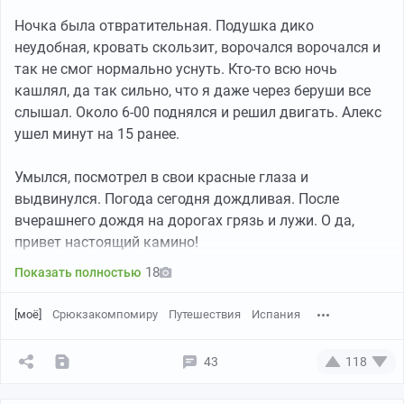
Ночка была отвратительная. Подушка дико
Прошелся через красивый и старинный мост Сампайо!
неудобная, кровать скользит, ворочался ворочался и
так не смог нормально уснуть. Кто-то всю ночь
кашлял, да так сильно, что я даже через беруши все
слышал. Около 6-00 поднялся и решил двигать. Алекс
ушел минут на 15 ранее.
Умылся, посмотрел в свои красные глаза и
выдвинулся. Погода сегодня дождливая. После
Мы заселились в хостел, очень удачно забрали
вчерашнего дождя на дорогах грязь и лужи. О да,
последние 2 свободных места. В моей комнате было
привет настоящий камино!
две китаянки и трое немцев. Я принял душ, немного
отдохнул. Разговорились с немцами, как оказалось,
18
Показать полностью
ребята познакомились в первый день и на
протяжении всего пути идут вместе. Уточню, не прямо
[моё]
Срюкзакомпомиру
Путешествия
Испания
втроем идут весь день, а встречаются вечером в
одном месте. У каждого свой темп, поэтому идти
43
118
вместе неудобно, для Камино это нормально когда
А вот во время закатов мы чаще всего уже крепко
участники одной компании или друзья идут каждый в
спали или просто не находили в себе сил оторваться