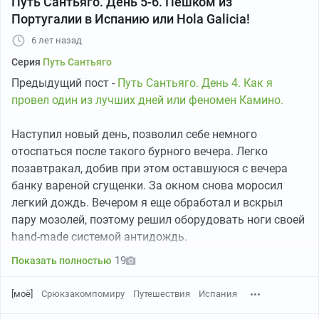
Путь Сантьяго. День 5-6. Пешком из
Португалии в Испанию или Hola Galicia!
6 лет назад
Серия
Путь Сантьяго
Предыдущий пост -
Путь Сантьяго. День 4. Как я
провел один из лучших дней или феномен Камино.
Наступил новый день, позволил себе немного
отоспаться после такого бурного вечера. Легко
позавтракал, добив при этом оставшуюся с вечера
банку вареной сгущенки. За окном снова моросил
легкий дождь. Вечером я еще обработал и вскрыл
пару мозолей, поэтому решил оборудовать ноги своей
hand-made системой антидождь.
19
Показать полностью
[моё]
Срюкзакомпомиру
Путешествия
Испания