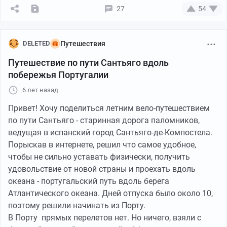
Солнце палило без пощады. Жара была выше 40
27
54
градусов, и большая часть пути пролегала на
Вместо пластыря Compeed, который я использовал в
открытых плоскостях. Поэтому хоть и идти было
предыдущие дни, я просто приложил марлю и заклеил
всего 22 км, но давался путь нелегко. Постоянно
обычным пластырем все мозоли. Идти поначалу
DELETED
Путешествия
хочется пить, но если делать это часто, то идти
тверже и больнее, но заживает все в разы быстрее.
Путешествие по пути Сантьяго вдоль
сложнее.
побережья Португалии
Идя по спящему городу, чувствуется свежесть,
6 лет назад
умиротворение, а из звуков только стук трекинговой
палки о мощеную дорожку.
Привет! Хочу поделиться летним вело-путешествием
по пути Сантьяго - старинная дорога паломников,
ведущая в испанский город Сантьяго-де-Компостела.
Порыскав в интернете, решил что самое удобное,
чтобы не сильно уставать физически, получить
удовольствие от новой страны и проехать вдоль
океана - португальский путь вдоль берега
Атлантического океана. Дней отпуска было около 10,
поэтому решили начинать из Порту.
В Порту прямых перелетов нет. Но ничего, взяли с