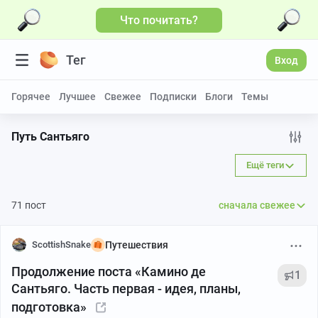
Что почитать?
Тег
Вход
Горячее
Лучшее
Свежее
Подписки
Блоги
Темы
Путь Сантьяго
Ещё теги
71 пост
сначала свежее
ScottishSnake
Путешествия
Продолжение поста «Камино де
1
Сантьяго. Часть первая - идея, планы,
подготовка»