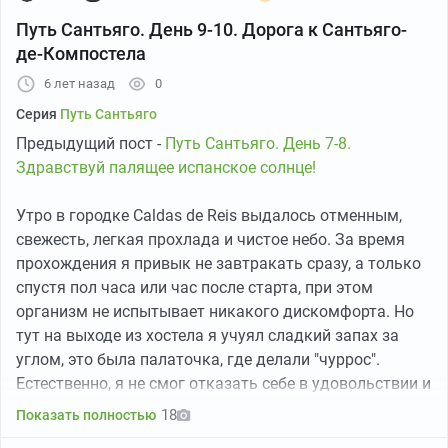
Повоа де Варзим - и там обнаружили невероятно
Путь Сантьяго. День 9-10. Дорога к Сантьяго-
уютную и уже открытую альбергу с комнатами на
де-Компостела
четверых и с донейшн-оплатой.
Именно там мы по настоящему познакомились с
6 лет назад
0
друими пилигримами. Большинство из них мы больше
Серия
Путь Сантьяго
на маршруте не встретили. Единственное исключение -
Предыдущий пост -
Путь Сантьяго. День 7-8.
3 очень милых девушки из Австрии. Их нам
Здравствуй палящее испанское солнце!
предстояло встретить еще много раз...
Продолжение следует...
Утро в городке Caldas de Reis выдалось отменным,
свежесть, легкая прохлада и чистое небо. За время
А вот немного фоточек. Это наша первая фотография
прохождения я привык не завтракать сразу, а только
на маршруте! То ли порт, то ли верфь на окраине
спустя пол часа или час после старта, при этом
Порту:
организм не испытывает никакого дискомфорта. Но
тут на выходе из хостела я учуял сладкий запах за
углом, это была палаточка, где делали "чуррос".
Естественно, я не смог отказать себе в удовольствии и
взял несколько штучек и кофе. Очень вкусная штука!
18
Показать полностью