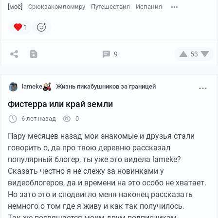
[моё]
Срюкзакомпомиру
Путешествия
Испания
Принципиальное решение идти было принято в
1
декабре 2018. При этом сам поход мы планировали на
сентябрь 2019 (да, мы прям задолго готовились).
Сентябрь казался нам отличной идеей с точки зрения
9
53
погоды - уже на так жарко, но все еще мало осадков.
Плохая новость - он показался отличной идеей не
lameke
Жизнь пикабушников за границей
только нам. В сентябре на португальском Камино
самый наплыв народа.
Фистерра или край земли
В марте мы купили билеты (да, на сентябрь. Да, я
А это очень исторический маяк, примерно в 2х
6 лет назад
0
люблю четкое планирование). Нормальных рейсов в
километрах от старта.
Порту мы не нашли, поэтому было решено лететь в
Пару месяцев назад мои знакомые и друзья стали
Лиссабон, а там садиться на поезд. Билеты туда были
говорить о, да про твою деревню рассказал
взяты на пятницу, 13е сентября. Веселенькая дата,
популярный блогер, ты уже это видела lameke?
правда?
Сказать честно я не слежу за новинками у
видеоблогеров, да и времени на это особо не хватает.
Снаряжение:
Но зато это и сподвигло меня наконец рассказать
Собственно практически все, что нужно у нас уже
немного о том где я живу и как так получилось.
было. Оставалось только два вопроса: обувь и
Так же посвящается моим двум подписчикам,