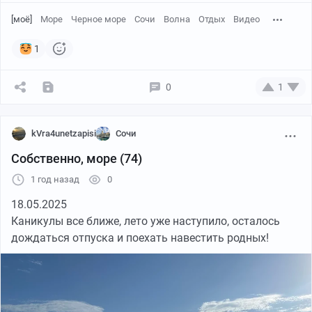
[моё]
Море
Черное море
Сочи
Волна
Отдых
Видео
1
0
1
kVra4unetzapisi
Сочи
Собственно, море (74)
1 год назад
0
18.05.2025
Каникулы все ближе, лето уже наступило, осталось
дождаться отпуска и поехать навестить родных!