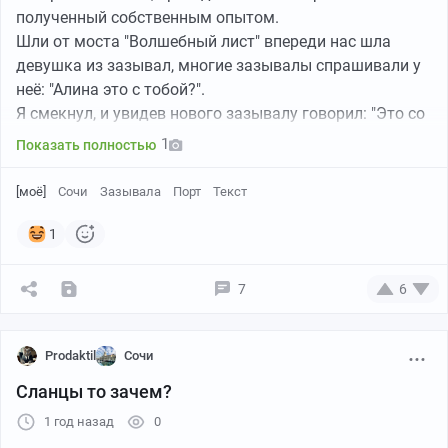
полученный собственным опытом.
Шли от моста "Волшебный лист" впереди нас шла
девушка из зазывал, многие зазывалы спрашивали у
неё: "Алина это с тобой?".
Я смекнул, и увидев нового зазывалу говорил: "Это со
мной", показывая на жену и детей.
1
Показать полностью
Эти "черти" опешив раступались. Уже у морвокзала на
пирсе одна женщина мне сказала, что бейдж надо
[моё]
Сочи
Зазывала
Порт
Текст
надевать, за работу без бейджа могут наказать. А
другой мне выругавшись сказал, что сегодня в пустую
1
работают.
Они приняли меня за своего и больше не приставали с
7
6
покупкой морской прогулки на яхте.
Поездка состоялась, семья осталась довольна. О
морской прогулке напишу в следующем посте.
Prodaktil
Сочи
Сланцы то зачем?
1 год назад
0