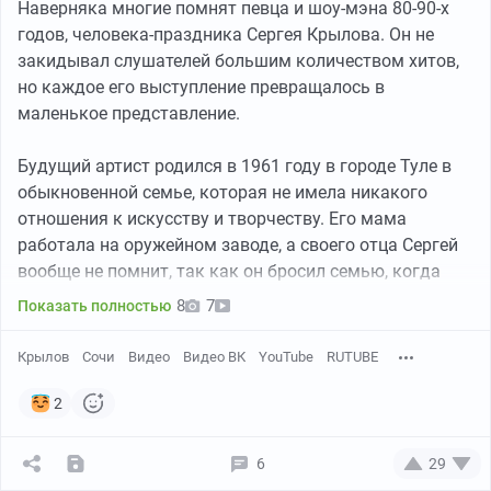
Наверняка многие помнят певца и шоу-мэна 80-90-х
годов, человека-праздника Сергея Крылова. Он не
закидывал слушателей большим количеством хитов,
но каждое его выступление превращалось в
маленькое представление.
Будущий артист родился в 1961 году в городе Туле в
обыкновенной семье, которая не имела никакого
отношения к искусству и творчеству. Его мама
работала на оружейном заводе, а своего отца Сергей
вообще не помнит, так как он бросил семью, когда
Пикабу
00:17
●
ему исполнился только один год. Мама повторно
8
7
Показать полностью
вышла замуж за ветерана войны, который в полной
мере заменил Сергею Крылову отца. Для него он всю
Крылов
Сочи
Видео
Видео ВК
YouTube
RUTUBE
жизнь был непререкаемым авторитетом и примером
Пикабу
00:34
●
для подражания.
2
Больше видео
Сергей поздно стал разговаривать, однако всегда был
6
29
подвижным ребенком, но всегда любил плотно поесть.