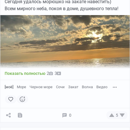
Сегодня удалось морюшко на закате навестить)
Всем мирного неба, покоя в доме, душевного тепла!
2
3
Показать полностью
[моё]
Море
Черное море
Сочи
Закат
Волна
Видео
Пикабу
01:00
●
0
5