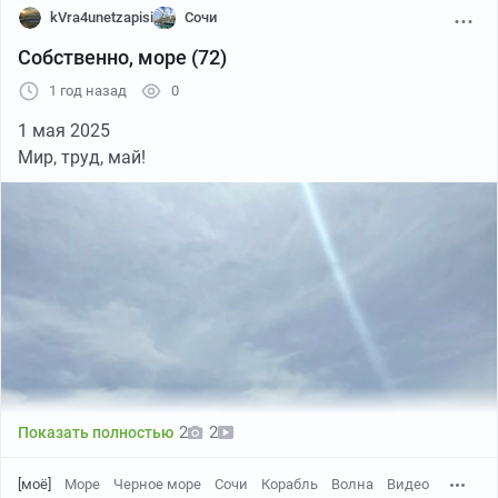
kVra4unetzapisi
Сочи
Собственно, море (72)
1 год назад
0
1 мая 2025
Мир, труд, май!
Пикабу
00:49
●
2
2
Показать полностью
[моё]
Море
Черное море
Сочи
Корабль
Волна
Видео
Пикабу
00:40
●