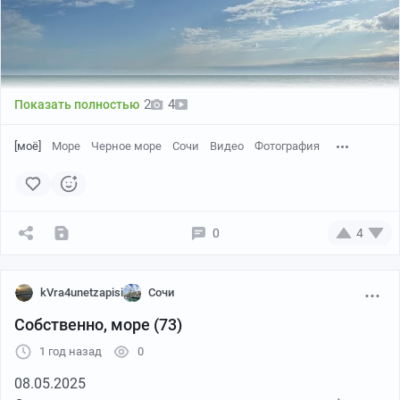
2
4
Показать полностью
[моё]
Море
Черное море
Сочи
Видео
Фотография
0
4
kVra4unetzapisi
Сочи
Собственно, море (73)
1 год назад
0
08.05.2025