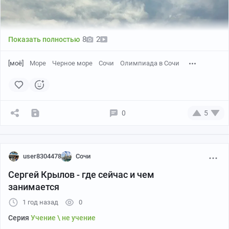
8
2
Показать полностью
[моё]
Море
Черное море
Сочи
Олимпиада в Сочи
Пикабу
01:01
●
0
5
user8304478
Сочи
Сергей Крылов - где сейчас и чем
занимается
1 год назад
0
Серия
Учение \ не учение