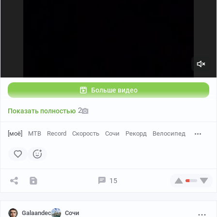
Больше видео
2
Показать полностью
[моё]
MTB
Record
Скорость
Сочи
Рекорд
Велосипед
15
.
Galaandec
Сочи