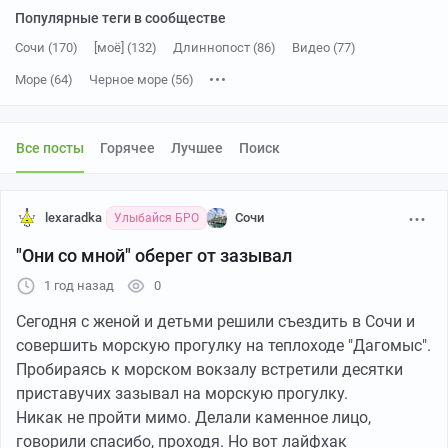
Популярные теги в сообществе
Сочи (170)
[моё] (132)
Длиннопост (86)
Видео (77)
Море (64)
Черное море (56)
Вертикальное видео (29)
Фотография (21)
Короткие видео (19)
Отдых (17)
Отпуск (14)
Адлер (11)
Все посты
Горячее
Лучшее
Поиск
Туризм (11)
Волна (10)
Мобильная фотография (10)
YouTube (9)
Краснодарский край (8)
Ответ на пост (8)
lexaradka
Сочи
Улыбайся БРО
Сириус (8)
Путешествие по России (7)
Россия (7)
Закат (6)
"Они со мной" оберег от зазывал
Лето (6)
Парк (6)
Солнце (5)
Видео ВК (5)
Без рейтинга (5)
1 год назад
0
Пляж (5)
Погода (5)
Сегодня с женой и детьми решили съездить в Сочи и
совершить морскую прогулку на теплоходе "Дагомыс".
Пробираясь к морском вокзалу встретили десятки
приставучих зазывал на морскую прогулку.
Никак не пройти мимо. Делали каменное лицо,
говорили спасибо, проходя. Но вот лайфхак