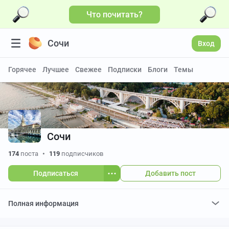
Что почитать?
Больше видео
Сочи
Вход
Горячее
Лучшее
Свежее
Подписки
Блоги
Темы
Сочи
174
поста
•
119
подписчиков
Подписаться
Добавить пост
Полная информация