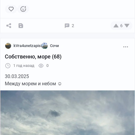
Пикабу
00:05
●
Пикабу
00:58
●
2
6
kVra4unetzapisi
Сочи
Собственно, море (68)
1 год назад
0
Пикабу
00:55
●
30.03.2025
Между морем и небом ☺️
Пикабу
00:17
●