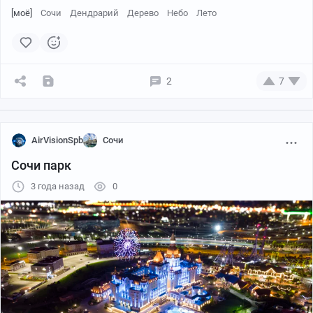
[моё]
Сочи
Дендрарий
Дерево
Небо
Лето
2
7
AirVisionSpb
Сочи
Сочи парк
3 года назад
0