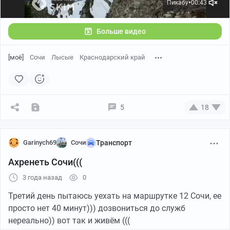
Пикабу
00:43
●
Больше видео
[моё]
Сочи
Лысые
Краснодарский край
5
18
Garinych69
Сочи
Транспорт
Ахренеть Сочи(((
3 года назад
0
Третий день пытаюсь уехать на маршрутке 12 Сочи, ее
просто нет 40 минут))) дозвониться до служб
нереально)) вот так и живём (((