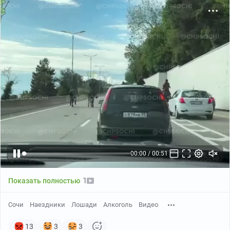
Фанера 30 мм .
Установил заготовку на стол !
00:01 / 00:51
1
Показать полностью
Сочи
Наездники
Лошади
Алкоголь
Видео
13
3
3