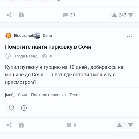
30
247
Electromeh
Сочи
Помогите найти парковку в Сочи
3 года назад
0
Купил путевку в турцию на 10 дней , добираюсь на
машине до Сочи….. а вот где оставил машину с
4 часа фрезеровки , фрезой 120гр.
присмотром?
Результат мне не понравился
Решил сменить стратегию обработки
[моё]
Сочи
Платная парковка
Текст
Поставил фрезу 30гр .
9
1