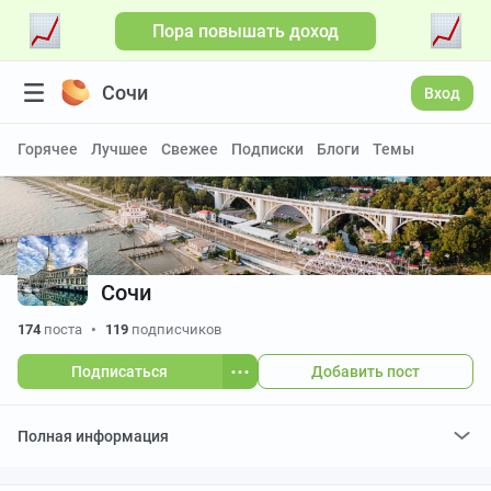
Пора повышать доход
Больше видео
Сочи
Вход
Горячее
Лучшее
Свежее
Подписки
Блоги
Темы
Сочи
174
поста
•
119
подписчиков
Подписаться
Добавить пост
Полная информация