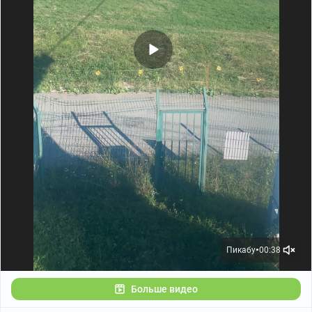
Адлер
Gladiator pro 12.6T
Пикабу
00:38
●
Больше видео