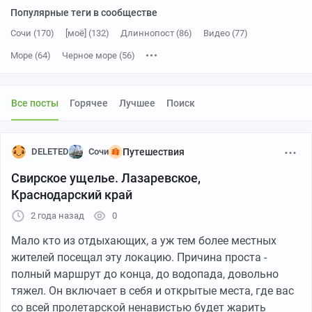
Популярные теги в сообществе
Сочи (170)
[моё] (132)
Длиннопост (86)
Видео (77)
Море (64)
Черное море (56)
Вертикальное видео (29)
Фотография (21)
Короткие видео (19)
Отдых (17)
Отпуск (14)
Адлер (11)
Все посты
Горячее
Лучшее
Поиск
Туризм (11)
Волна (10)
Мобильная фотография (10)
YouTube (9)
Краснодарский край (8)
Ответ на пост (8)
DELETED
Сочи
Путешествия
Сириус (8)
Путешествие по России (7)
Россия (7)
Закат (6)
Свирское ущелье. Лазаревское,
Лето (6)
Парк (6)
Солнце (5)
Видео ВК (5)
Без рейтинга (5)
Краснодарский край
Пляж (5)
Погода (5)
2 года назад
0
Мало кто из отдыхающих, а уж тем более местных
жителей посещал эту локацию. Причина проста -
полный маршрут до конца, до водопада, довольно
тяжел. Он включает в себя и открытые места, где вас
со всей пролетарской ненавистью будет жарить