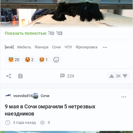
7
1
Показать полностью
[моё]
Мебель
Фанера
Сочи
ЧПУ
Фрезеровка
20
2
1
229
3K
vsevolod16
Сочи
Вообщем давно хотел сделать стол .
Идея , даже не знаю , пришла откуда то , а может
9 мая в Сочи омрачили 5 нетрезвых
подсмотрел и запомнил .
наездников
Нашёл 3д модель модель дерева жизни
3 года назад
0
В Арткам написал уп размеры стола d-500
H-550