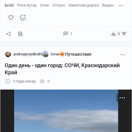
[моё]
Роза Хутор
Сочи
Отпуск
Канатная дорога
Видео
1
9
andreypryadko83
Сочи
Путешествия
Один день - один город: СОЧИ, Краснодарский
Край
3 года назад
0