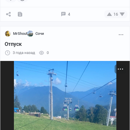
4
16
MrShout
Сочи
Отпуск
3 года назад
0