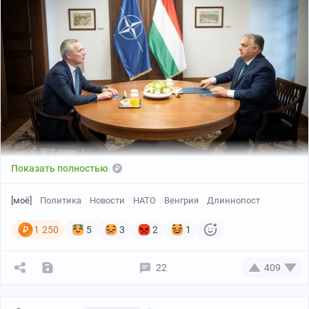
Показать полностью
[моё]
Политика
Новости
НАТО
Венгрия
Длиннопост
1 250
5
3
2
1
22
409