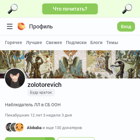
Что почитать?
Профиль
Вход
Горячее
Лучшее
Свежее
Подписки
Блоги
Темы
zolotorevich
Буду краток:
Наблюдатель ЛЛ в СБ ООН
Пикабушник
12 лет 3 недели 3 дня
Alobaba
и еще 130 донатеров