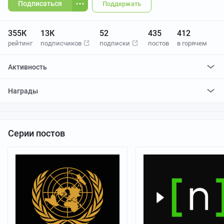
Подписаться
Поддержать
355К
13К
52
435
412
рейтинг
подписчиков
подписки
постов
в горячем
Активность
поставил
75317
плюсов и
11386
минусов
Награды
отредактировал
6
постов
проголосовал за
14
редактирований
Серии постов