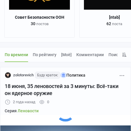
Совет Безопасности ООН
[ntab]
30
62
постов
поста
По времени
По рейтингу
[моё]
Комментарии
Поиск
zolotorevich
Политика
Буду краток:
18 июня, 35 леновостей за 3 минуты: Всё-таки
он ядерное оружие
2 года назад
0
Серия
Леновости