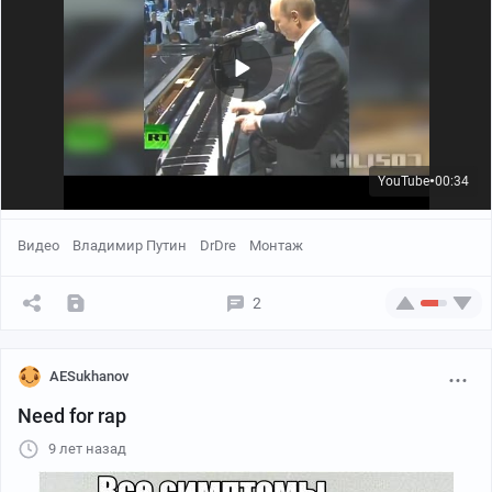
YouTube
00:34
●
Видео
Владимир Путин
DrDre
Монтаж
2
AESukhanov
Need for rap
9 лет назад