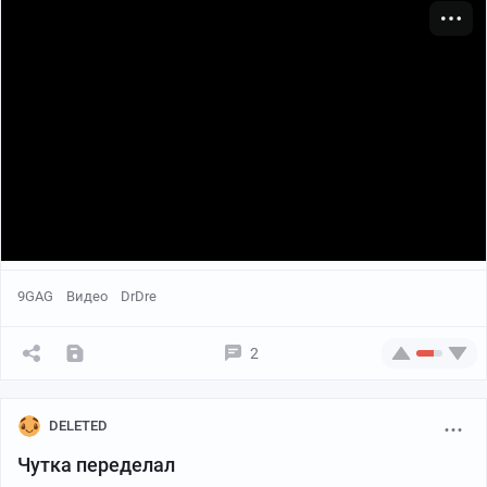
9GAG
Видео
DrDre
2
DELETED
Чутка переделал