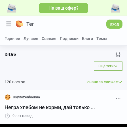
Не ваш офер?
Больше видео
Тег
Вход
Горячее
Лучшее
Свежее
Подписки
Блоги
Темы
DrDre
Ещё теги
120 постов
сначала свежее
UsyRozenbauma
Негра хлебом не корми, дай только ...
9 лет назад