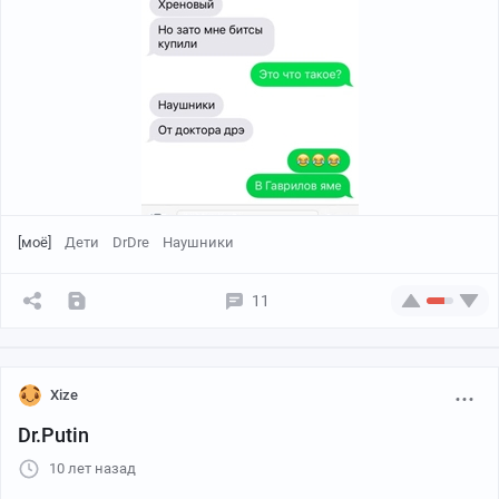
[моё]
Дети
DrDre
Наушники
11
Xize
Dr.Putin
10 лет назад