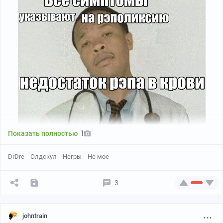
1
Показать полностью
DrDre
Олдскул
Негры
Не мое
3
johntrain