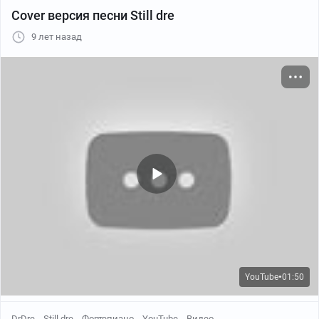
Cover версия песни Still dre
с просторов
9 лет назад
YouTube
01:50
●
DrDre
Still dre
Фортепиано
YouTube
Видео