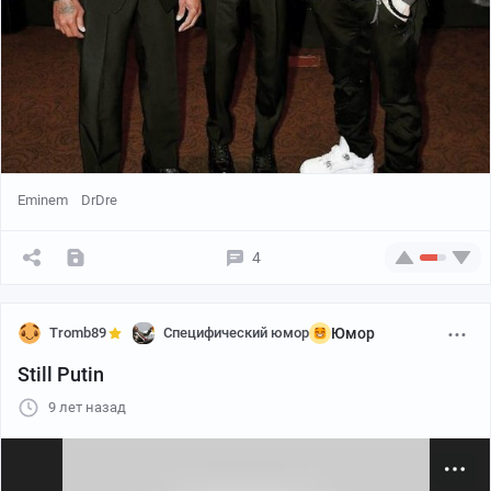
Eminem
DrDre
4
Tromb89
Специфический юмор
Юмор
Still Putin
9 лет назад