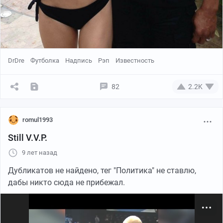
DrDre
Футболка
Надпись
Рэп
Известность
82
2.2K
romul1993
Still V.V.P.
9 лет назад
Дубликатов не найдено, тег "Политика" не ставлю,
дабы никто сюда не прибежал.