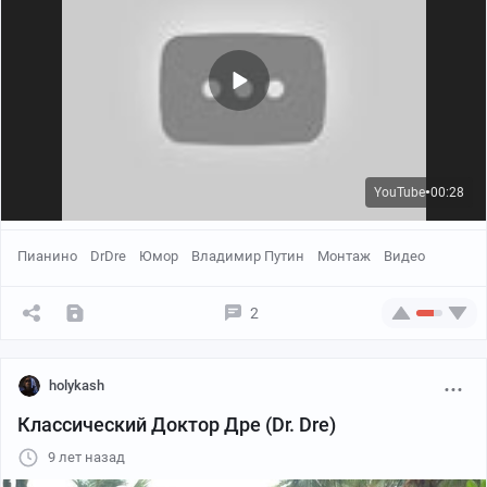
YouTube
00:28
●
Пианино
DrDre
Юмор
Владимир Путин
Монтаж
Видео
2
holykash
Классический Доктор Дре (Dr. Dre)
9 лет назад