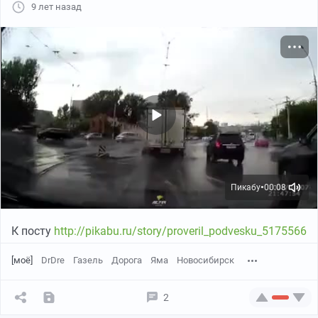
9 лет назад
Пикабу
00:08
●
К посту
http://pikabu.ru/story/proveril_podvesku_5175566
[моё]
DrDre
Газель
Дорога
Яма
Новосибирск
2