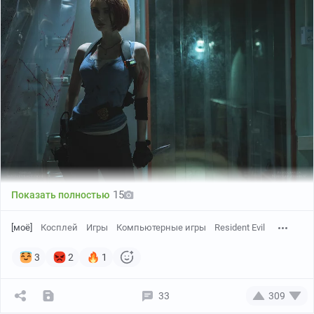
15
Показать полностью
[моё]
Косплей
Игры
Компьютерные игры
Resident Evil
3
2
1
33
309