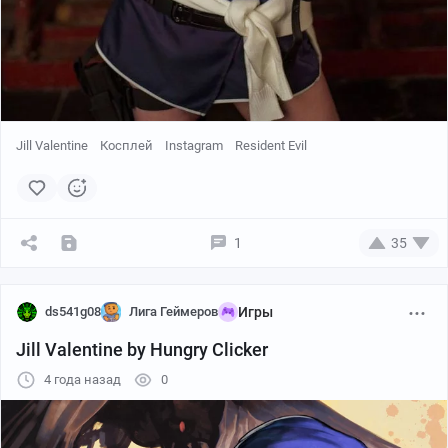
ILLUST
Manu Herrador
Jill Valentine
Косплей
Instagram
Resident Evil
1
35
ds541g08
Лига Геймеров
Игры
Jill Valentine by Hungry Clicker
4 года назад
0