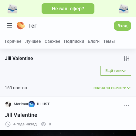
Не ваш офер?
Тег
Вход
Горячее
Лучшее
Свежее
Подписки
Блоги
Темы
Jill Valentine
Ещё теги
169 постов
сначала свежее
Morimur
ILLUST
Jill Valentine
4 года назад
0