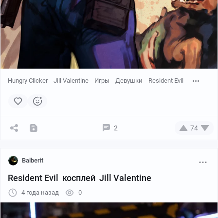
Hungry Clicker
Jill Valentine
Игры
Девушки
Resident Evil
2
74
Balberit
Resident Evil косплей Jill Valentine
4 года назад
0