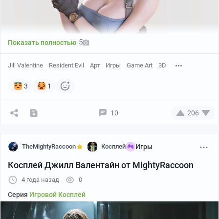
5
Показать полностью
Jill Valentine
Resident Evil
Арт
Игры
Game Art
3D
3
1
10
206
TheMightyRaccoon
Косплей
Игры
Косплей Джилл Валентайн от MightyRaccoon
4 года назад
0
Серия
Игровой Косплей