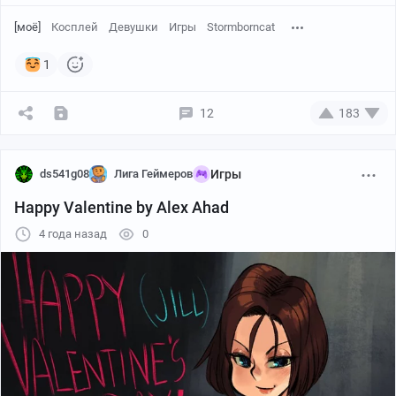
[моё]
Косплей
Девушки
Игры
Stormborncat
1
12
183
ds541g08
Лига Геймеров
Игры
Happy Valentine by Alex Ahad
4 года назад
0
Пикабу
00:35
●