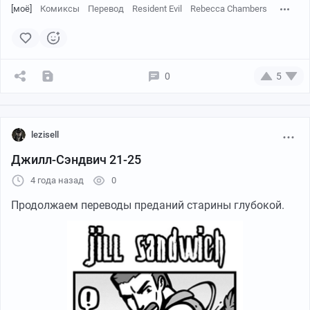
[моё]
Комиксы
Перевод
Resident Evil
Rebecca Chambers
0
5
lezisell
Джилл-Сэндвич 21-25
4 года назад
0
Linyang Chen
Продолжаем переводы преданий старины глубокой.