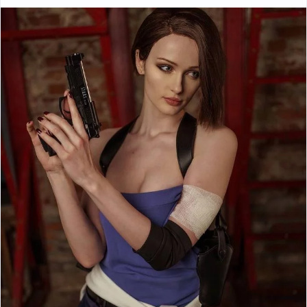
Alex Ahad
Пикабу
00:11
●