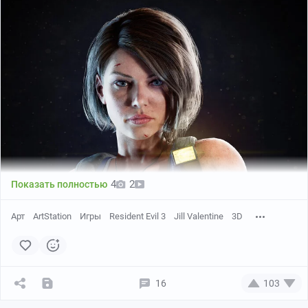
4
2
Показать полностью
Арт
ArtStation
Игры
Resident Evil 3
Jill Valentine
3D
16
103