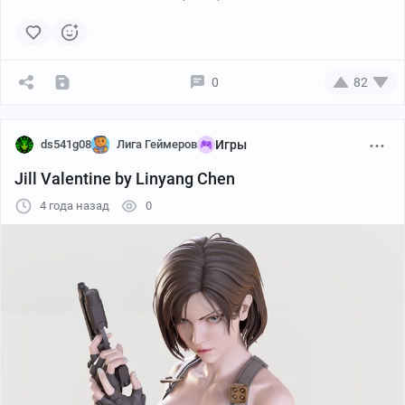
0
82
ds541g08
Лига Геймеров
Игры
Jill Valentine by Linyang Chen
4 года назад
0
carlos oliveira