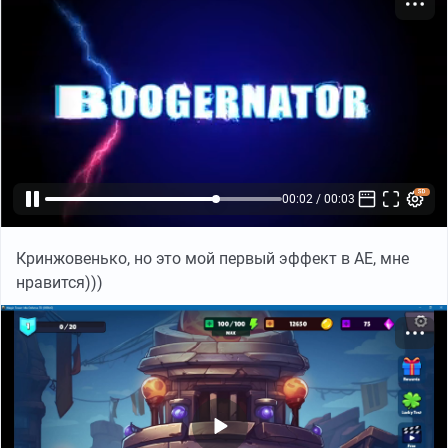
Кринжовенько, но это мой первый эффект в AE, мне
00:03 / 00:03
нравится)))