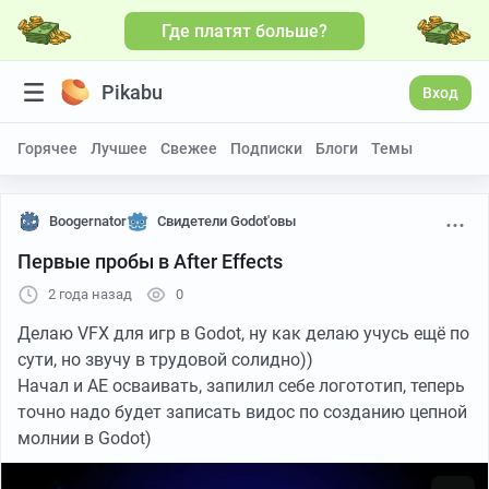
Где платят больше?
Больше видео
Pikabu
Вход
Горячее
Лучшее
Свежее
Подписки
Блоги
Темы
Boogernator
Свидетели Godot'овы
Первые пробы в After Effects
2 года назад
0
Делаю VFX для игр в Godot, ну как делаю учусь ещё по
сути, но звучу в трудовой солидно))
Начал и AE осваивать, запилил себе логототип, теперь
точно надо будет записать видос по созданию цепной
молнии в Godot)