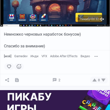
Пикабу
00:32
●
Немножко черновых наработок бонусом)
Спасибо за внимание)
[моё]
Gamedev
Инди
VFX
Adobe After Effects
Видео
2
8