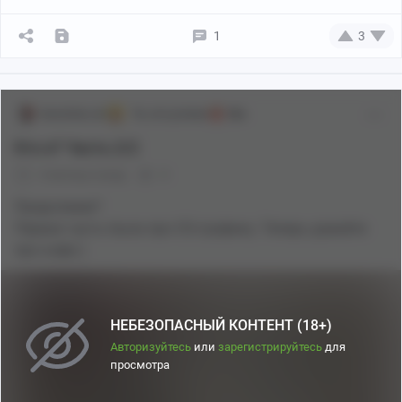
1
3
karachun.art
Те, кто успели
18+
Кто я? Часть 2/2
4 месяца назад
0
Продолжим?
Первая часть была про CG-графику. Теперь давайте
про кофе )
НЕБЕЗОПАСНЫЙ КОНТЕНТ (18+)
Авторизуйтесь
или
зарегистрируйтесь
для
просмотра