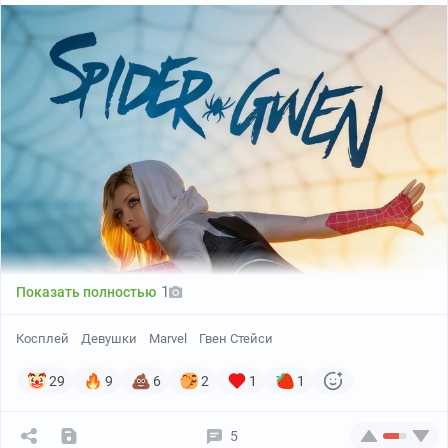
1
Показать полностью
Косплей
Девушки
Marvel
Гвен Стейси
29
9
6
2
1
1
5