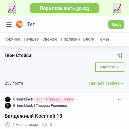
Пора повышать доход
Больше видео
Тег
Вход
Горячее
Лучшее
Свежее
Подписки
Блоги
Темы
Гвен Стейси
Ещё теги
253 поста
сначала свежее
Grimmblack
Топ 1 Стример В Мире
Grimmblack | Таверна Ролевика
Балдежный Косплей 13
1 месяц назад
0