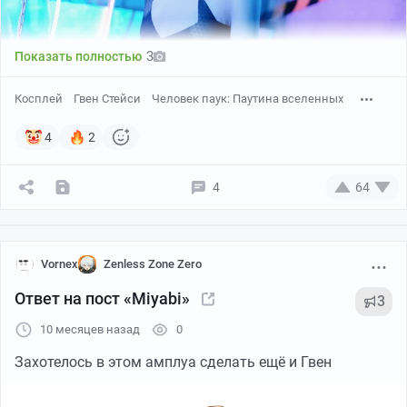
3
Показать полностью
Косплей
Гвен Стейси
Человек паук: Паутина вселенных
4
2
4
64
Vornex
Zenless Zone Zero
Ответ на пост «Miyabi»
3
10 месяцев назад
0
Захотелось в этом амплуа сделать ещё и Гвен
...