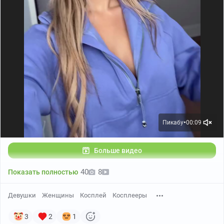
Пикабу
00:09
●
Больше видео
40
8
Показать полностью
Девушки
Женщины
Косплей
Косплееры
3
2
1