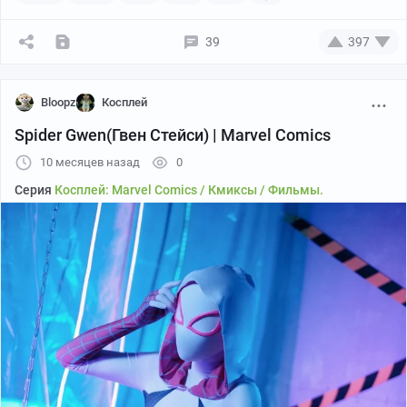
39
397
Bloopz
Косплей
Spider Gwen(Гвен Стейси) | Marvel Comics
10 месяцев назад
0
Серия
Косплей: Marvel Comics / Кмиксы / Фильмы.
Ильяна Николаевна Распутина- фанарт, нарисованный кофем
(размер А4)