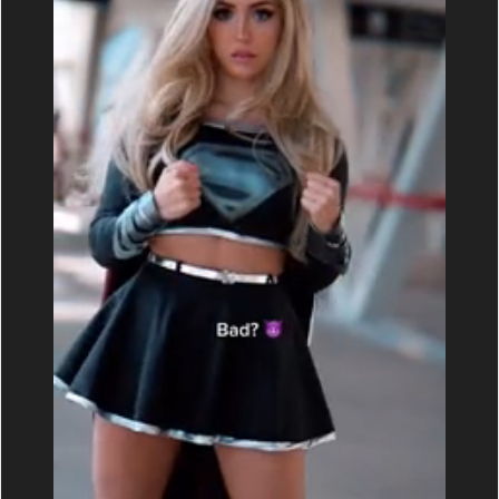
MAX
/
ВК