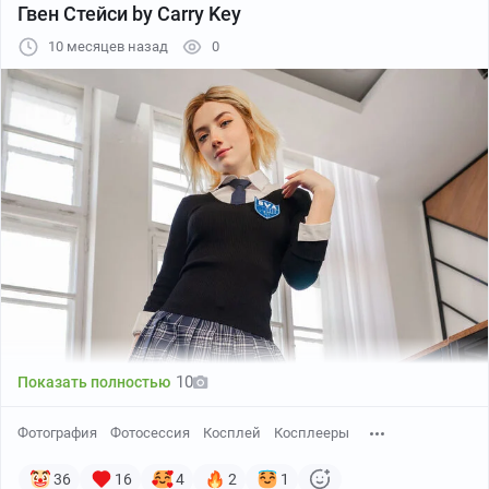
Гвен Стейси by Carry Key
10 месяцев назад
0
Мэри Джейн Уотсон и Гвен Стейси- фанарт, нарисованный кофем
(размер А5)
Сейчас я сосредоточена на комиксном стиле. Делаю
скетчи на бумаге форматов А4 и А5. Прошлым летом
им дали меткое название «кофетчи», которое мне
очень понравилось. В основном рисую героинь из
вселенных Marvel и DC, но к лету планирую расширить
список фандомов (в списке уже есть один очень
брутальный персонаж)
10
Показать полностью
На этом рассказ прерву и пусть дальше говорят сами
работы. А примеры более сложных картин в кофейной
Фотография
Фотосессия
Косплей
Косплееры
технике оставлю в комментариях под этим постом.
36
16
4
2
1