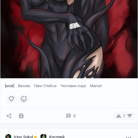
[моё]
Веном
Гвен Стейси
Человек-паук
Marvel
0
1
В съёмке участвовала:
BRAIRVI
.
Irina.Sokol
Косплей