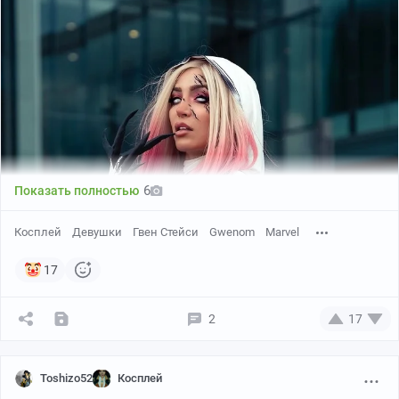
составом, бумагой и искать свои приемы. Процесс мне
понравился)
Постепенно я перешла от миниатюр к большим
холстам. Одна из крупнейших работ, это двигатель
Harley-Davidson длиной около 1,2 метра. Есть еще
полотно со слоном, возможно, даже больше, но в
студии его сейчас сложно достать для замеров.
6
Показать полностью
Косплей
Девушки
Гвен Стейси
Gwenom
Marvel
17
2
17
Toshizo52
Косплей