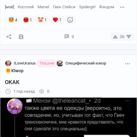
[моё]
Косплей
Marvel
Гвен Стейси
Spidergirl
Фэндом
4
1
1
1
9
36
ILoveUranus
Специфический юмор
TitsLover
Юмор
ОКАК
1 год назад
0