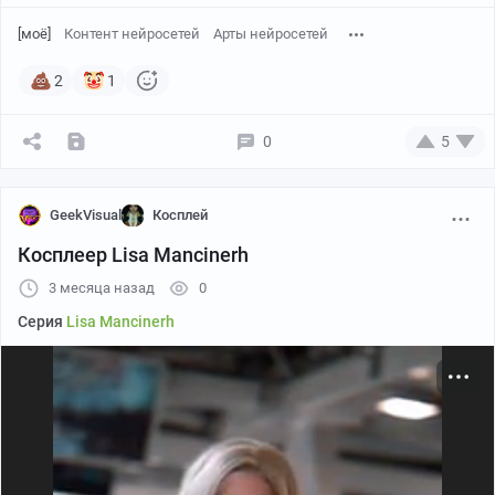
[моё]
Контент нейросетей
Арты нейросетей
2
1
0
5
GeekVisual
Косплей
Косплеер Lisa Mancinerh
3 месяца назад
0
Серия
Lisa Mancinerh