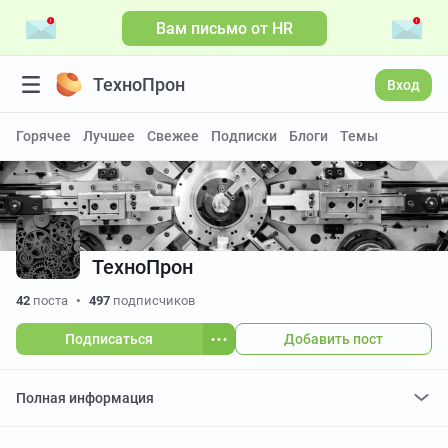
Вам письмо от HR
ТехноПрон
Вход
Горячее
Лучшее
Свежее
Подписки
Блоги
Темы
ТехноПрон
42
поста
•
497
подписчиков
Подписаться
Добавить пост
Полная информация