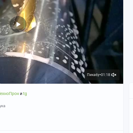
Пикабу
01:18
●
ТехноПрон
и
tg
ука