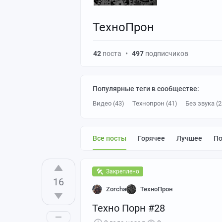
ТехноПрон
42
поста
•
497
подписчиков
Популярные теги в сообществе:
Видео (43)
Технопрон (41)
Без звука (2
Производство (9)
Ответ на пост (7)
Ме
Лазерная резка (5)
Все посты
Горячее
Лучшее
П
Закреплено
16
Zorcha
ТехноПрон
Техно Порн #28