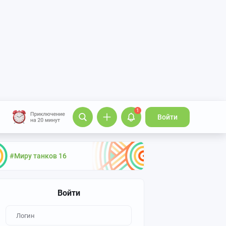
1
Войти
#Миру танков 16
Войти