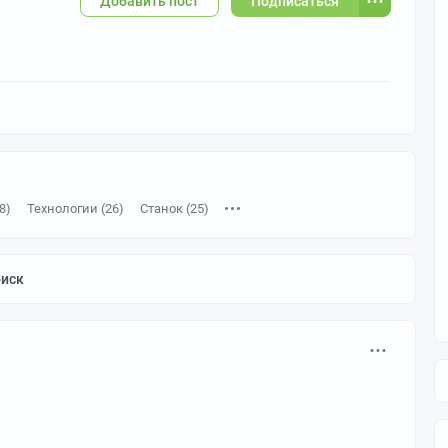
Добавить пост
Подписаться
8)
Технологии (26)
Станок (25)
таллообработка (7)
Вертикальное видео (6)
оиск