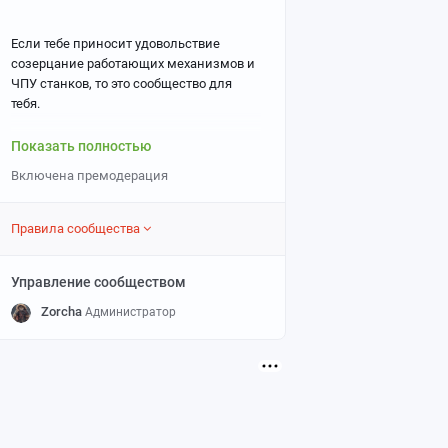
Если тебе приносит удовольствие
созерцание работающих механизмов и
ЧПУ станков, то это сообщество для
тебя.
Показать полностью
Подписывайтесь на наш канал в
Включена премодерация
телеграм
и
ВК
все самое интересное
там!
Правила сообщества
Управление сообществом
Zorcha
Администратор