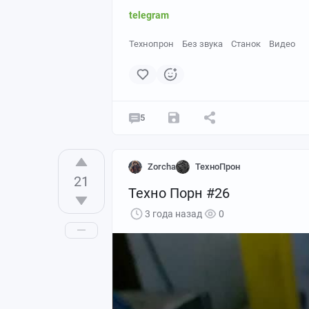
telegram
Технопрон
Без звука
Станок
Видео
5
Zorcha
ТехноПрон
21
Техно Порн #26
3 года назад
0