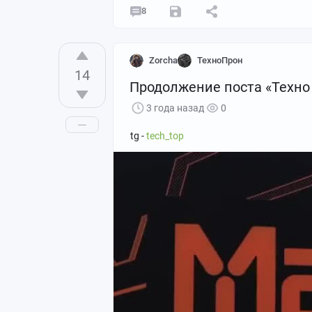
8
Zorcha
ТехноПрон
14
Продолжение поста «Техно
3 года назад
0
tg -
tech_top