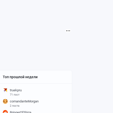
Топ прошлой недели
truekpru
71 пост
comandanteMorgan
2 поста
BringerOfShiza