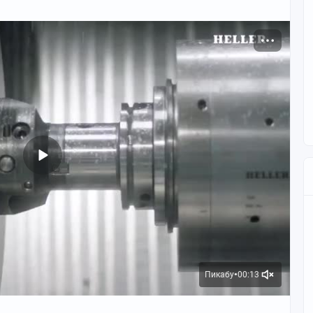
Пикабу
00:13
●