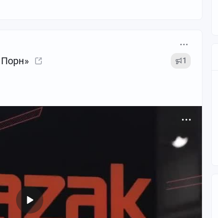
 Порн»
1