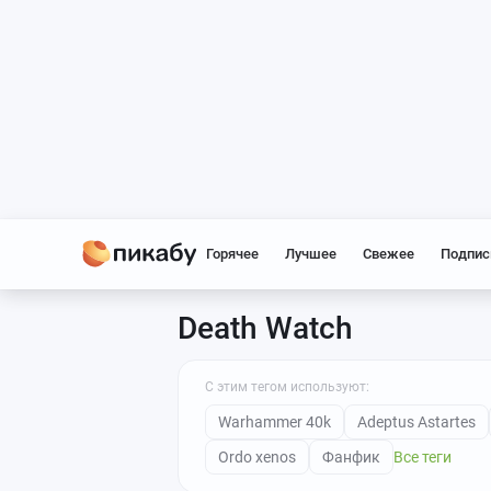
Горячее
Лучшее
Свежее
Подпис
Death Watch
С этим тегом используют:
Warhammer 40k
Adeptus Astartes
Ordo xenos
Фанфик
Все теги