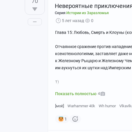
70
Невероятные приключения 
Серия
Истории из Заразломья
5 лет назад
0
Глава 15: Любовь, Смерть и Клоуны (ко
Отчаянное сражение против нападение
ксенотехнологиями, заставляет даже н
к Железному Рыцарю и Железному Чем
им аукнуться их шутки над Имперским 
1)
Показать полностью
4
[моё]
Warhammer 40k
Wh humor
Vlkavlk
1