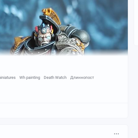
iniatures
Wh painting
Death Watch
Длиннопост