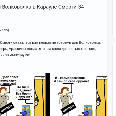
Волковолка в Карауле Смерти-34
чало)
Смерти оказалась как нельзя не вовремя для Волковолка,
еперь, Арлекины поплатятся за свою дерзостью жестоко,
ников Империума!