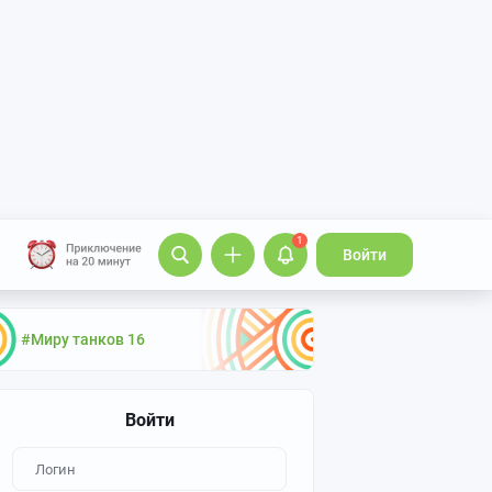
1
Войти
#Миру танков 16
Войти