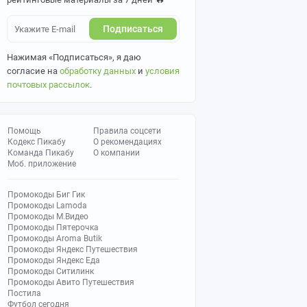
Подписаться
Нажимая «Подписаться», я даю
согласие на
обработку данных
и
условия
почтовых рассылок
.
Помощь
Правила соцсети
Кодекс Пикабу
О рекомендациях
Команда Пикабу
О компании
Моб. приложение
Промокоды Биг Гик
Промокоды Lamoda
Промокоды М.Видео
Промокоды Пятерочка
Промокоды Aroma Butik
Промокоды Яндекс Путешествия
Промокоды Яндекс Еда
Промокоды Ситилинк
Промокоды Авито Путешествия
Постила
Футбол сегодня