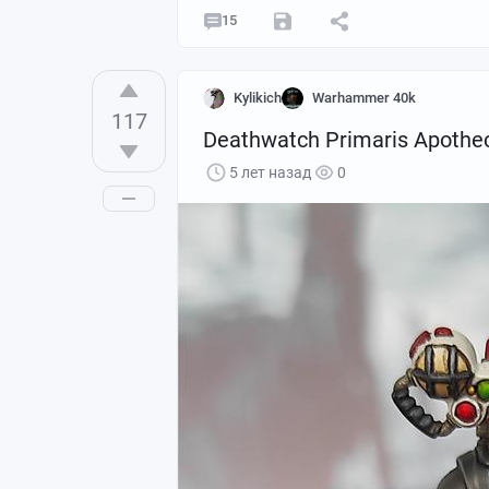
15
Kylikich
Warhammer 40k
117
Deathwatch Primaris Apothe
5 лет назад
0