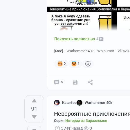
Показать полностью
4
[моё]
Warhammer 40k
Wh humor
Vlkavlk
2
1
2)
15
Katerfee
Warhammer 40k
91
Невероятные приключения 
Серия
Истории из Заразломья
5 лет назад
0