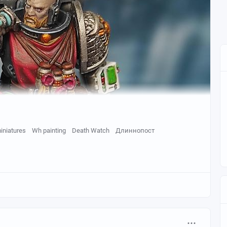
iniatures
Wh painting
Death Watch
Длиннопост