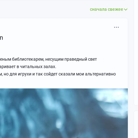
сначала свежее
an
еным библиотекарем, несущим праведный свет
аривает в читальных залах.
 но для игрухи и так сойдет сказали мои альтернативно