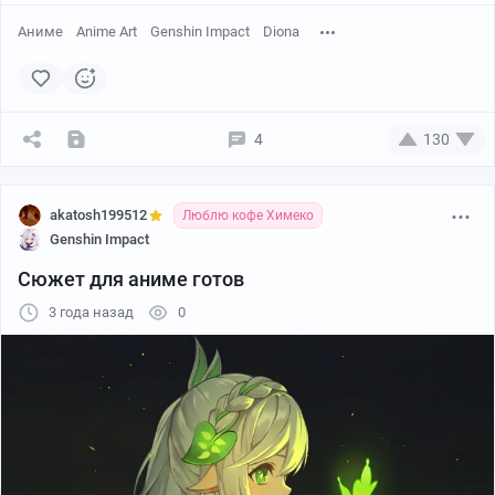
Аниме
Anime Art
Genshin Impact
Diona
4
130
akatosh199512
Люблю кофе Химеко
Genshin Impact
Сюжет для аниме готов
3 года назад
0