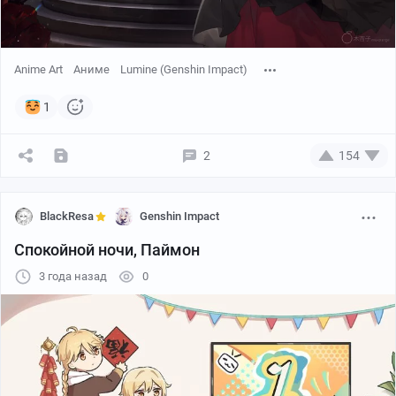
Anime Art
Аниме
Lumine (Genshin Impact)
1
2
154
BlackResa
Genshin Impact
Спокойной ночи, Паймон
3 года назад
0