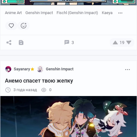
Anime Art
Genshin Impact
Fischl (Genshin Impact)
Kaeya
3
19
Sayanary
Genshin Impact
Анемо спасет твою жепку
3 года назад
0