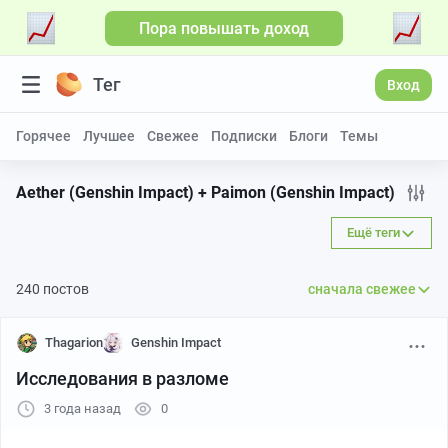
Пора повышать доход
Больше видео
Тег
Вход
Горячее
Лучшее
Свежее
Подписки
Блоги
Темы
Aether (Genshin Impact) + Paimon (Genshin Impact)
Ещё теги
240 постов
сначала свежее
Thagarion
Genshin Impact
Исследования в разломе
3 года назад
0