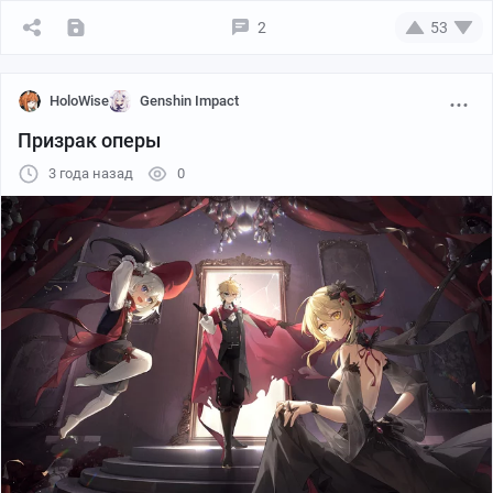
2
53
HoloWise
Genshin Impact
Призрак оперы
3 года назад
0