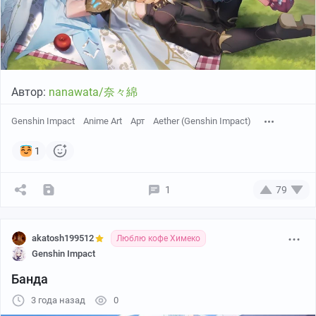
Автор:
nanawata/奈々綿
Genshin Impact
Anime Art
Арт
Aether (Genshin Impact)
1
1
79
akatosh199512
Люблю кофе Химеко
Genshin Impact
Банда
3 года назад
0