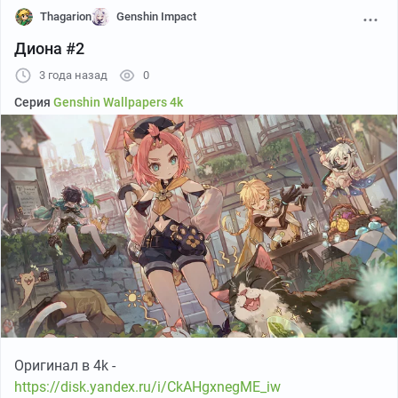
Thagarion
Genshin Impact
Диона #2
3 года назад
0
Серия
Genshin Wallpapers 4k
Оригинал в 4k -
https://disk.yandex.ru/i/CkAHgxnegME_iw