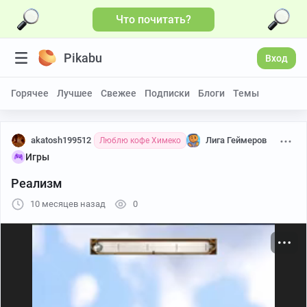
Что почитать?
Больше видео
Pikabu
Вход
Горячее
Лучшее
Свежее
Подписки
Блоги
Темы
akatosh199512
Лига Геймеров
Люблю кофе Химеко
Игры
Реализм
10 месяцев назад
0