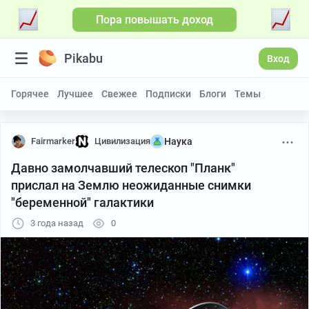
Пора повышать доход
Pikabu
Вход
Горячее
Лучшее
Свежее
Подписки
Блоги
Темы
Fairmarker
Цивилизация
Наука
Давно замолчавший телескоп "Планк"
прислал на Землю неожиданные снимки
"беременной" галактики
3 года назад
0