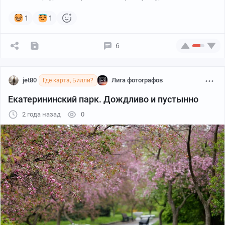
1
1
6
jet80
Лига фотографов
Где карта, Билли?
Екатерининский парк. Дождливо и пустынно
2 года назад
0