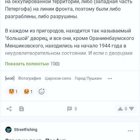
на оккупированной территории, либо (западная часть
Петергофа) на линии фронта, поэтому были либо
разграблены, либо разрушены.
В каждом из пригородов, находится так называемый
"большой" дворец, и все они, кроме Ораниенбаумского
Меншиковского, находились на начало 1944 года в
неудовлетворительном состоянии. И если с дворцами
Петергофа (целиком сгорел еще в начале оккупации,
10
Показать полностью
позднее частично разрушен), Гатчины и Павловска
(оба сожжены, также целиком, при отступлении
[моё]
Фотография
Царское село
Город Пушкин
оккупантов) все было относительно понятно, то с
Большим Царско/Детско-сельским (Екатерининским)
1
1
все было очень сложно. В нем отдельные части
сгорели, а другие (часть Большого зала, Церковный
3
0
корпус) сохранились, причем подробных пояснений о
причинах этого нигде нет.
Streetfishing
Поэтому я решил провести свое собственное