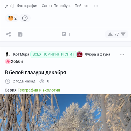
[моё]
Фотография
Санкт-Петербург
Пейзаж
2
1
77
KoTMupa
Флора и фауна
ВСЕХ ПОМИРИЛ И СПИТ
Хобби
В белой глазури декабря
2 года назад
0
Серия
География и экология