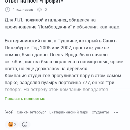
Ответ на пост «Профит»
расследование, упорядочив известные факты и
присовокупив собственные выводы. Темой как
1 год назад
0
любитель занимаюсь не менее 10 лет, она явно не до
Для Л.Л. пожилой итальянец обиделся на
конца изучена
произношение "Ламборджини" и объяснил, как надо.
Здесь начнем с относительно известного и
Екатерининский парк, в Пушкине, который в Санкт-
неоднократно описанного материала о последнем
Петербурге. Год 2005 или 2007, простите, уже не
пожаре. Мемуары очевидцев есть на сайте музея-
помню, было давно. Осень. Вроде было начало
заповедника.
октября, листва была окрашена в насыщенные, яркие
https://tzar.ru/science/curatorsarchive/lmp_war?
цвета, но еще держалась на деревьях.
ysclid=m9sel...
Компания студентов прогуливает пару в этом самом
парке, разделяя пузырь портвейна 777, он же "три
топора". На встречу этой компании попадается
милейшая, не молодая пара итальянцев, отбившаяся
Показать полностью
от экскурсионной группы. На смеси итальянского, с их
фирменным произношением, жестикуляцией и
[моё]
Санкт-Петербург
Екатерининский парк
Студенты
английского пара пытается выяснить, в какую
сторону им следует идти, дабы попасть к
2