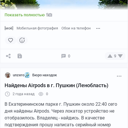
хором повторила усвоенный урок, не молодой
1/8
мужчина вновь заулыбался и, попрощавшись,
5
Показать полностью
отправился по указанному маршруту вместе со своей
женщиной.
[моё]
Мобильная фотография
Обои на телефон
Вывод:
Ламборгини- правильно, по-итальянски.
Ламборджини- правильно, но по-американски.
Как и БМВ (Ger), БиЭмДаблЮ (Us), БиЭмДубльВи(Fr) и
0
9
прочее.
Тег моё, я был в этой компании.
unzero
Бюро находок
p.s. С того портвейна мы дружно блевали.
Найдены Airpods в г. Пушкин (Ленобласть)
2 года назад
0
Слева направо - Лионский зал, Арабесковый зал, Антикамеры (3,
В Екатерининском парке г. Пушкин около 22:40 сего
2, 1 - два ракурса), Большой зал после разбора завалов. Все фото
дня найдены Airpods. Через локатор устройство не
1944 года
отобразилось. Владелец - найдись. В качестве
Источники: Фото 1-3 и 5 и 7-8 взяты с
pastvu.com
(1 -
подтверждения прошу написать серийный номер