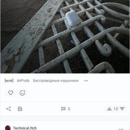
Скриншот с панорамы на оф.сайте
[моё]
AirPods
Беспроводные наушники
Однако для дальнейшего анализа проблемы
необходим дополнительный источник, в роли которого
выступит кинохроника (в следующем посте)
0
10
Technical.Itch