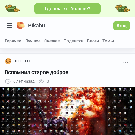
Где платят больше?
Pikabu
Вход
Горячее
Лучшее
Свежее
Подписки
Блоги
Темы
DELETED
Вспомнил старое доброе
6 лет назад
0