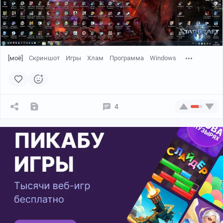
[моё]
Скриншот
Игры
Хлам
Программа
Windows
4