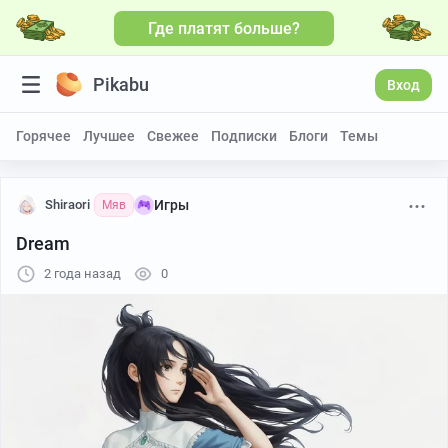
Где платят больше?
Pikabu
Вход
Горячее
Лучшее
Свежее
Подписки
Блоги
Темы
Shiraori
Игры
Мяв
Dream
2 года назад
0