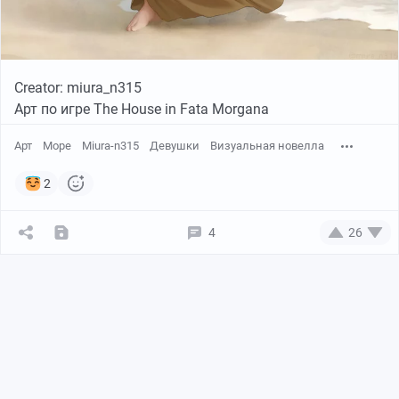
Creator: miura_n315
Арт по игре The House in Fata Morgana
Арт
Море
Miura-n315
Девушки
Визуальная новелла
2
4
26