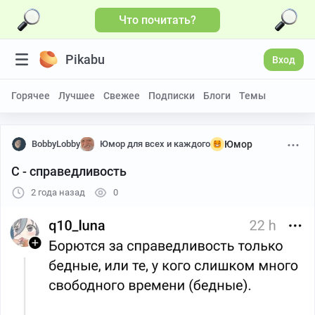
Что почитать?
Pikabu
Вход
Горячее
Лучшее
Свежее
Подписки
Блоги
Темы
BobbyLobby
Юмор для всех и каждого
Юмор
С - справедливость
2 года назад
0