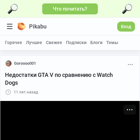
Что почитать?
Больше видео
Pikabu
Вход
Горячее
Лучшее
Свежее
Подписки
Блоги
Темы
Goroooo001
Недостатки GTA V по сравнению с Watch
Dogs
11 лет назад