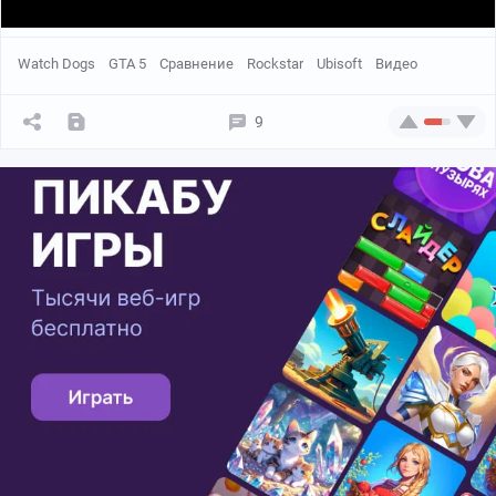
Watch Dogs
GTA 5
Сравнение
Rockstar
Ubisoft
Видео
9