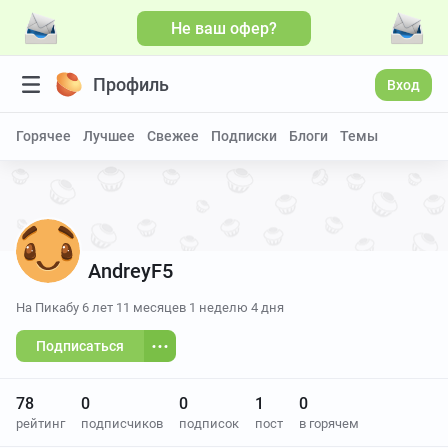
Не ваш офер?
Больше видео
Профиль
Вход
Горячее
Лучшее
Свежее
Подписки
Блоги
Темы
AndreyF5
На Пикабу
6 лет 11 месяцев 1 неделю 4 дня
Подписаться
78
0
0
1
0
рейтинг
подписчиков
подписок
пост
в горячем