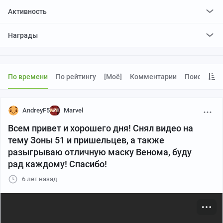
Активность
поставил
0
плюсов и
0
минусов
Награды
По времени
По рейтингу
[моё]
Комментарии
Поиск
AndreyF5
Marvel
Всем привет и хорошего дня! Снял видео на
тему Зоны 51 и пришельцев, а также
разыгрываю отличную маску Венома, буду
рад каждому! Спасибо!
6 лет назад