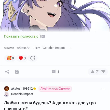
1
Показать полностью
Аниме
Anime Art
Pixiv
Genshin Impact
9
3
1
71
akatosh199512
Люблю кофе Химеко
Genshin Impact
Любить меня будешь? А данго каждое утро
приносить?