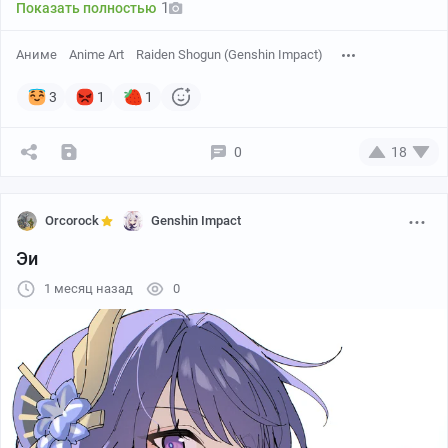
1
Показать полностью
Аниме
Anime Art
Raiden Shogun (Genshin Impact)
3
1
1
0
18
Orcorock
Genshin Impact
Эи
1 месяц назад
0
Автор: sd4869