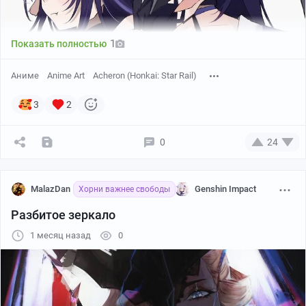
Автор: Lucy
1
Показать полностью
Аниме
Anime Art
Acheron (Honkai: Star Rail)
3
2
0
24
MalazDan
Genshin Impact
Хорни важнее свободы
Разбитое зеркало
1 месяц назад
0
Автор: 961 kuru