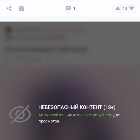
1
43
akatosh199512
Люблю кофе Химеко
[18+] Genshin Impact
18+
Но могу покормить тебя иначе!
1 месяц назад
0
НЕБЕЗОПАСНЫЙ КОНТЕНТ (18+)
Авторизуйтесь
или
зарегистрируйтесь
для
просмотра