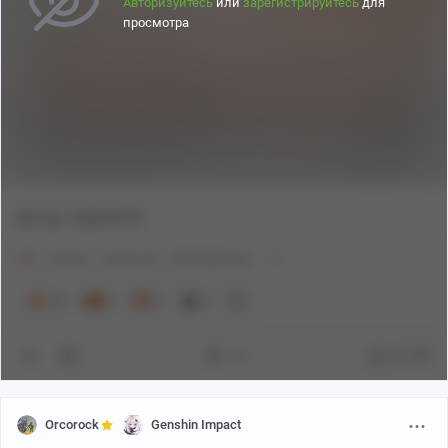
Авторизуйтесь
или
зарегистрируйтесь
для
просмотра
Автор: redkite333
18+
Аниме
Anime Art
Rukkhadevata
14
3
2
2
18
64
Orcorock
Genshin Impact