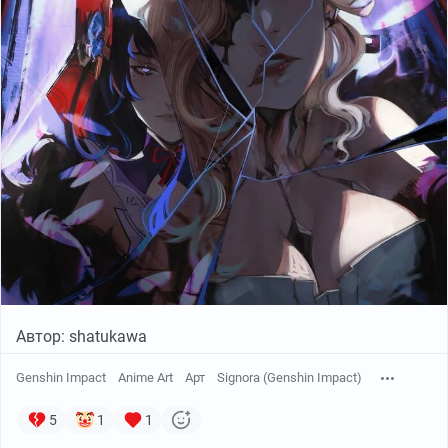
Автор: shatukawa
Genshin Impact
Anime Art
Арт
Signora (Genshin Impact)
5
1
1