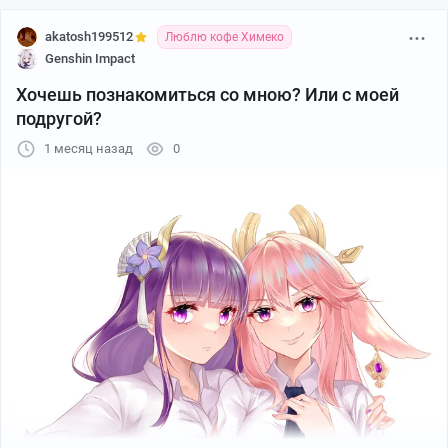
akatosh199512
Люблю кофе Химеко
Genshin Impact
Хочешь познакомиться со мною? Или с моей
подругой?
1 месяц назад
0
Автор: _unya0_0