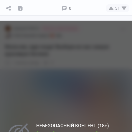
0
31
akatosh199512
Люблю кофе Химеко
[18+] Genshin Impact
18+
Мальчик, иди сюда! Выбери из нас самую
красивую богиню
1 месяц назад
0
Автор: SaiSaila
НЕБЕЗОПАСНЫЙ КОНТЕНТ (18+)