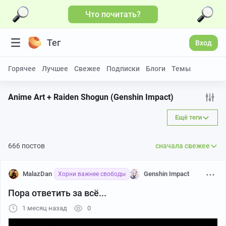
Что почитать?
Тег
Вход
Горячее
Лучшее
Свежее
Подписки
Блоги
Темы
Anime Art + Raiden Shogun (Genshin Impact)
Ещё теги
666 постов
сначала свежее
MalazDan
Genshin Impact
Хорни важнее свободы
Пора ответить за всё...
1 месяц назад
0