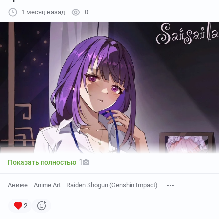
Автор: Asiri Senpai
1 месяц назад
0
1
Показать полностью
Аниме
Anime Art
Raiden Shogun (Genshin Impact)
2