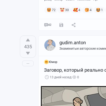
72
30
4
4
1
42
gudim.anton
435
Знаменитые авторские коми
Юмор
Заговор, который реально 
13 дней назад
0