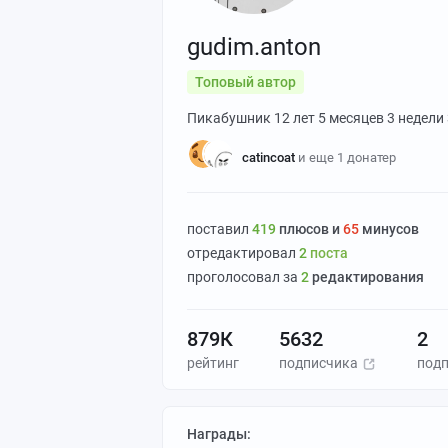
gudim.anton
Топовый автор
Пикабушник
12 лет 5 месяцев 3 недели
catincoat
и еще 1 донатер
поставил
419
плюсов и
65
минусов
отредактировал
2
поста
проголосовал за
2
редактирования
879К
5632
2
рейтинг
подписчика
под
Награды: