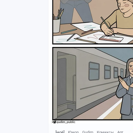
[моё]
Юмор
Gudim
Комиксы
Арт