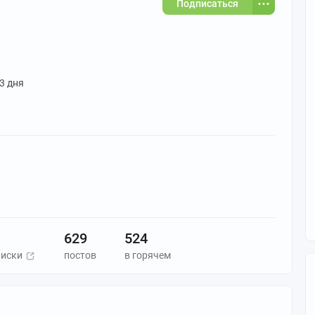
Подписаться
 3 дня
629
524
писки
постов
в горячем