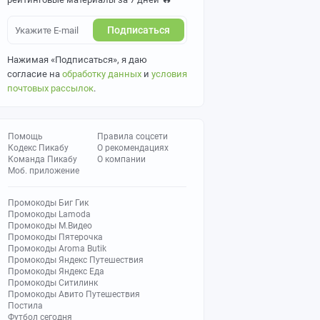
Подписаться
Нажимая «Подписаться», я даю
согласие на
обработку данных
и
условия
почтовых рассылок
.
Помощь
Правила соцсети
Кодекс Пикабу
О рекомендациях
Команда Пикабу
О компании
Моб. приложение
Промокоды Биг Гик
Промокоды Lamoda
Промокоды М.Видео
Промокоды Пятерочка
Промокоды Aroma Butik
Промокоды Яндекс Путешествия
Промокоды Яндекс Еда
Промокоды Ситилинк
Промокоды Авито Путешествия
Постила
Футбол сегодня