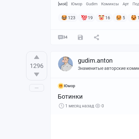
[моё]
Юмор
Gudim
Комиксы
Арт
По
123
19
16
5
34
gudim.anton
1296
Знаменитые авторские коми
Юмор
Ботинки
1 месяц назад
0