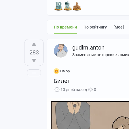
По времени
По рейтингу
[моё]
gudim.anton
283
Знаменитые авторские коми
Юмор
Билет
10 дней назад
0