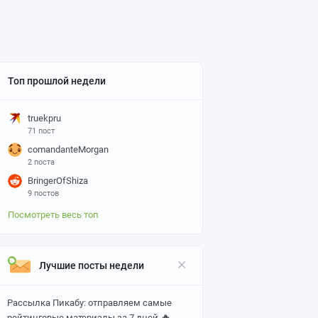
Топ прошлой недели
truekpru
71 пост
comandanteMorgan
2 поста
BringerOfShiza
9 постов
Посмотреть весь топ
Лучшие посты недели
Рассылка Пикабу: отправляем самые
🔥
рейтинговые материалы за 7 дней