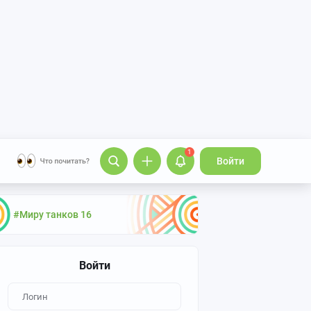
1
Войти
#Миру танков 16
Войти