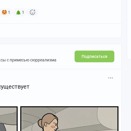
1
1
Подписаться
ксы с примесью сюрреализма
существует