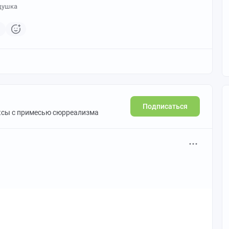
душка
1
Подписаться
ксы с примесью сюрреализма