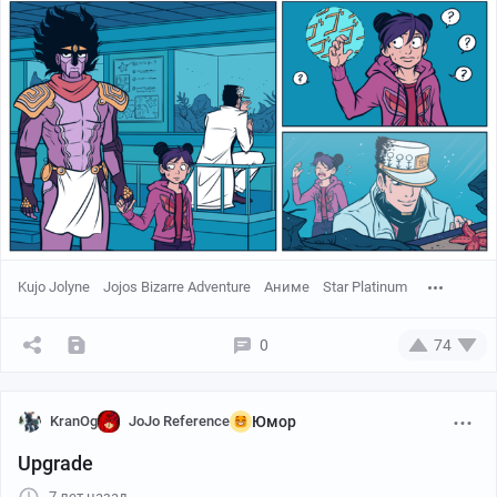
Kujo Jolyne
Jojos Bizarre Adventure
Аниме
Star Platinum
0
74
KranOg
JoJo Reference
Юмор
Upgrade
7 лет назад