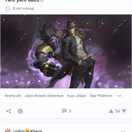
Автор:
Kayleigh Vaughn
8 лет назад
Источник:
DeviantArt
Anime Art
Jojos Bizarre Adventure
Kujo Jotaro
Star Platinum
3
54
Lypfist
Юмор