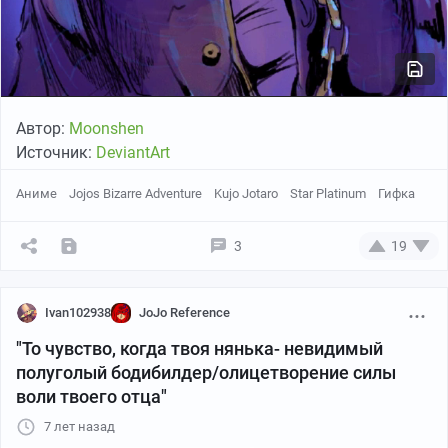
Автор:
Moonshen
Источник:
DeviantArt
Аниме
Jojos Bizarre Adventure
Kujo Jotaro
Star Platinum
Гифка
3
19
Ivan102938
JoJo Reference
"То чувство, когда твоя нянька- невидимый
полуголый бодибилдер/олицетворение силы
воли твоего отца"
7 лет назад