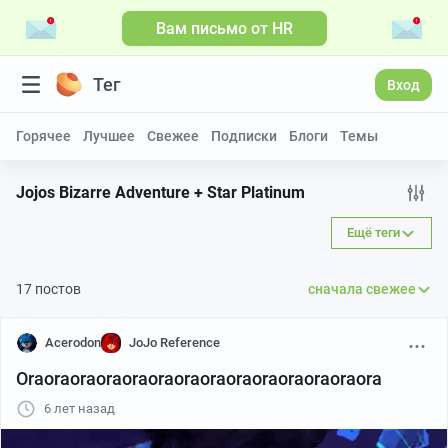
Вам письмо от HR
Тег
Вход
Горячее
Лучшее
Свежее
Подписки
Блоги
Темы
Jojos Bizarre Adventure + Star Platinum
Ещё теги
17 постов
сначала свежее
Acerodon
JoJo Reference
Oraoraoraoraoraoraoraoraoraoraoraoraoraora
6 лет назад