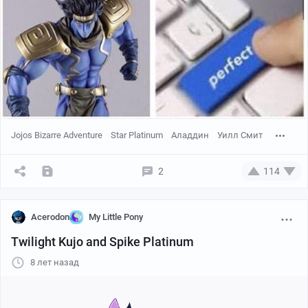
Jojos Bizarre Adventure
Star Platinum
Аладдин
Уилл Смит
2
114
Acerodon
My Little Pony
Twilight Kujo and Spike Platinum
8 лет назад