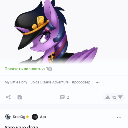
1
Показать полностью
My Little Pony
Jojos Bizarre Adventure
Кроссовер
2
42
KranOg
Арт
Yare yare daze...