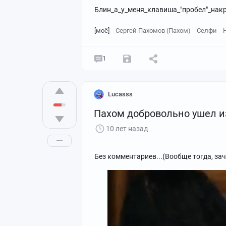
Блин_а_у_меня_клавиша_"пробел"_накр
[моё]
Сергей Пахомов (Пахом)
Селфи
1
Lucasss
Пахом добровольно ушел из
10 лет назад
Без комментариев...(Вообще тогда, зач