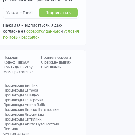
Подписаться
Нажимая «Подписаться», я даю
согласие на
обработку данных
и
условия
почтовых рассылок
.
Помощь
Правила соцсети
Кодекс Пикабу
О рекомендациях
Команда Пикабу
О компании
Моб. приложение
Промокоды Биг Гик
Промокоды Lamoda
Промокоды М.Видео
Промокоды Пятерочка
Промокоды Aroma Butik
Промокоды Яндекс Путешествия
Промокоды Яндекс Еда
Промокоды Ситилинк
Промокоды Авито Путешествия
Постила
Футбол сегодня