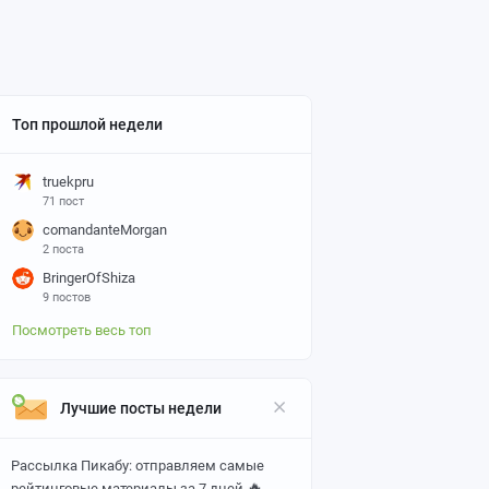
Топ прошлой недели
truekpru
71 пост
comandanteMorgan
2 поста
BringerOfShiza
9 постов
Посмотреть весь топ
Лучшие посты недели
Рассылка Пикабу: отправляем самые
🔥
рейтинговые материалы за 7 дней