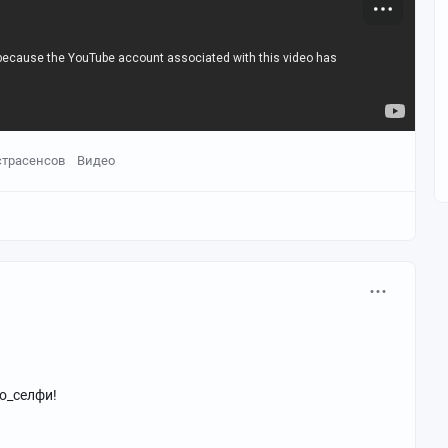
страсенсов
Видео
о_селфи!