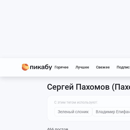
Горячее
Лучшее
Свежее
Подпис
Сергей Пахомов (Пах
С этим тегом используют:
Зеленый слоник
Владимир Епифа
466 постов