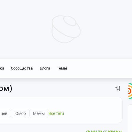
ки
Сообщества
Блоги
Темы
ом)
нцев
Юмор
Мемы
Все теги
сначала свежее