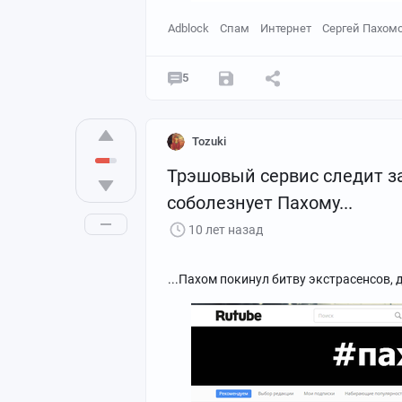
Adblock
Спам
Интернет
Сергей Пахомо
5
Tozuki
Трэшовый сервис следит з
соболезнует Пахому...
10 лет назад
...Пахом покинул битву экстрасенсов,