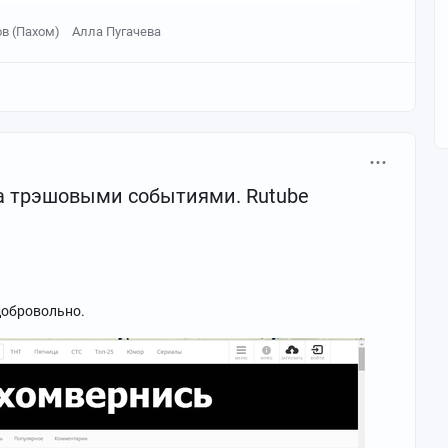
в (Пахом)
Алла Пугачева
а трэшовыми событиями. Rutube
 добровольно.