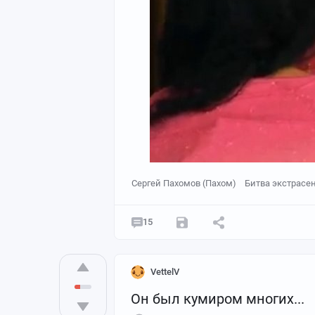
Сергей Пахомов (Пахом)
Битва экстрасе
15
VettelV
Он был кумиром многих...