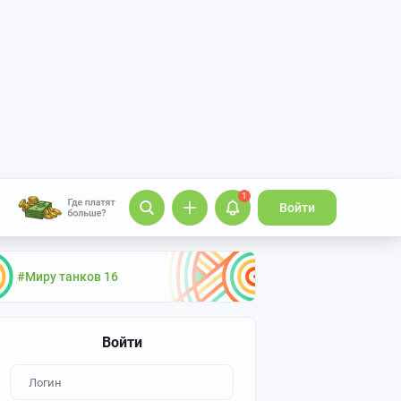
1
Войти
#Миру танков 16
Войти