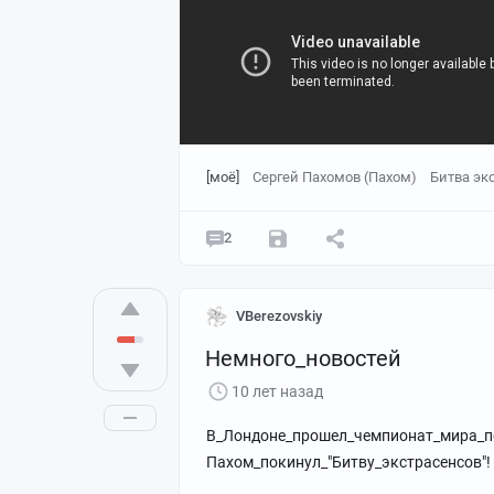
[моё]
Сергей Пахомов (Пахом)
Битва эк
2
VBerezovskiy
Немного_новостей
10 лет назад
В_Лондоне_прошел_чемпионат_мира_п
Пахом_покинул_"Битву_экстрасенсов"!