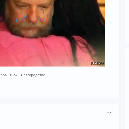
нсов
Шок
Благородство