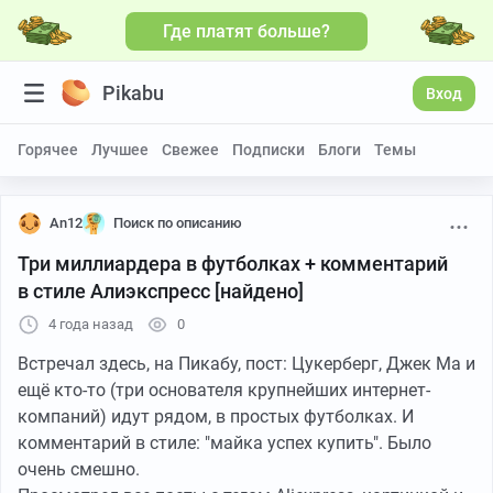
Где платят больше?
Pikabu
Вход
Горячее
Лучшее
Свежее
Подписки
Блоги
Темы
An12
Поиск по описанию
Три миллиардера в футболках + комментарий
в стиле Алиэкспресс [найдено]
4 года назад
0
Встречал здесь, на Пикабу, пост: Цукерберг, Джек Ма и
ещё кто-то (три основателя крупнейших интернет-
компаний) идут рядом, в простых футболках. И
комментарий в стиле: "майка успех купить". Было
очень смешно.