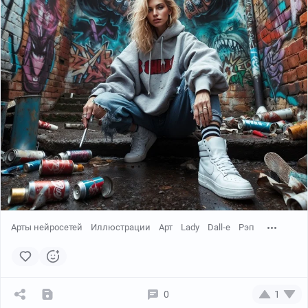
Арты нейросетей
Иллюстрации
Арт
Lady
Dall-e
Рэп
0
1