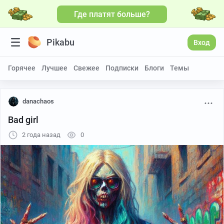
Где платят больше?
Pikabu
Вход
Горячее
Лучшее
Свежее
Подписки
Блоги
Темы
danachaos
Bad girl
2 года назад
0