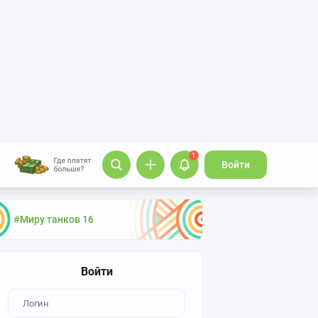
1
Войти
#Миру танков 16
Войти