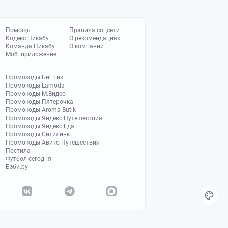
Помощь
Правила соцсети
Кодекс Пикабу
О рекомендациях
Команда Пикабу
О компании
Моб. приложение
Промокоды Биг Гик
Промокоды Lamoda
Промокоды М.Видео
Промокоды Пятерочка
Промокоды Aroma Butik
Промокоды Яндекс Путешествия
Промокоды Яндекс Еда
Промокоды Ситилинк
Промокоды Авито Путешествия
Постила
Футбол сегодня
Бэби.ру