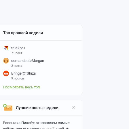
Топ прошлой недели
truekpru
71 пост
comandanteMorgan
2 поста
BringerOfShiza
9 постов
Посмотреть весь топ
Лучшие посты недели
Рассылка Пикабу: отправляем самые
🔥
рейтинговые материалы за 7 дней