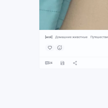
[моё]
Домашние животные
Путешестви
24