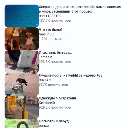
Оператор дрона стал всего четвёртым человеком
в мире, заснявшим этот процесс
user11883192
487.7K просмотров
Что это было?
masun33
1.7M просмотров
Итак, увы, бывает...
Tomasin
293.3K просмотров
Лучшие посты на Reddit за неделю #33
BuzzArt
337K просмотров
Однажды в Астрахани
Kelman40
929.2K просмотров
Посмотри и забудь
purrxel