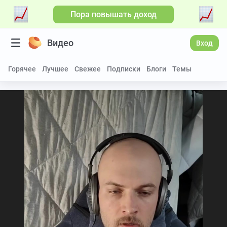
Пора повышать доход
Видео
Вход
Горячее
Лучшее
Свежее
Подписки
Блоги
Темы