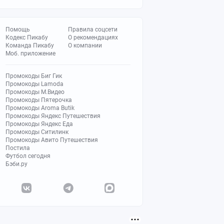
Помощь
Правила соцсети
Кодекс Пикабу
О рекомендациях
Команда Пикабу
О компании
Моб. приложение
Промокоды Биг Гик
Промокоды Lamoda
Промокоды М.Видео
Промокоды Пятерочка
Промокоды Aroma Butik
Промокоды Яндекс Путешествия
Промокоды Яндекс Еда
Промокоды Ситилинк
Промокоды Авито Путешествия
Постила
Футбол сегодня
Бэби.ру