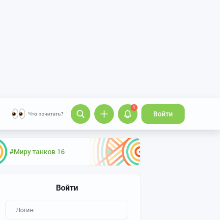
1
Войти
#Миру танков 16
Войти