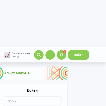
1
Войти
#Миру танков 16
Войти