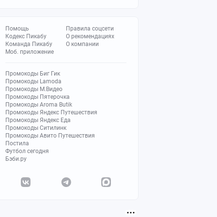
Помощь
Правила соцсети
Кодекс Пикабу
О рекомендациях
Команда Пикабу
О компании
Моб. приложение
Промокоды Биг Гик
Промокоды Lamoda
Промокоды М.Видео
Промокоды Пятерочка
Промокоды Aroma Butik
Промокоды Яндекс Путешествия
Промокоды Яндекс Еда
Промокоды Ситилинк
Промокоды Авито Путешествия
Постила
Футбол сегодня
Бэби.ру