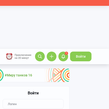
1
Войти
#Миру танков 16
Войти