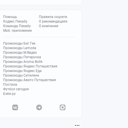
Помощь
Правила соцсети
Кодекс Пикабу
О рекомендациях
Команда Пикабу
О компании
Моб. приложение
Промокоды Биг Гик
Промокоды Lamoda
Промокоды М.Видео
Промокоды Пятерочка
Промокоды Aroma Butik
Промокоды Яндекс Путешествия
Промокоды Яндекс Еда
Промокоды Ситилинк
Промокоды Авито Путешествия
Постила
Футбол сегодня
Бэби.ру