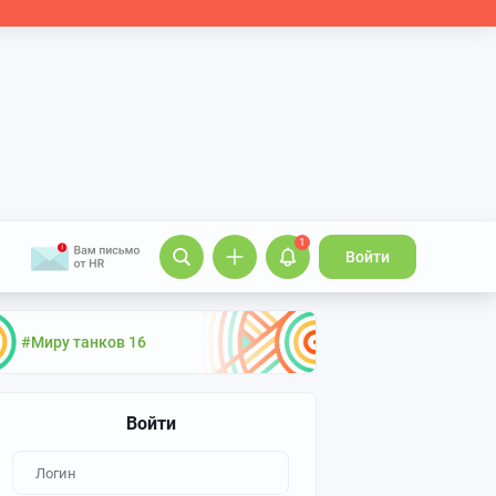
1
Войти
#Миру танков 16
Войти