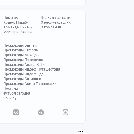
Помощь
Правила соцсети
Кодекс Пикабу
О рекомендациях
Команда Пикабу
О компании
Моб. приложение
Промокоды Биг Гик
Промокоды Lamoda
Промокоды М.Видео
Промокоды Пятерочка
Промокоды Aroma Butik
Промокоды Яндекс Путешествия
Промокоды Яндекс Еда
Промокоды Ситилинк
Промокоды Авито Путешествия
Постила
Футбол сегодня
Бэби.ру