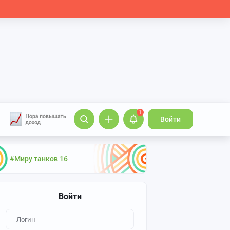
1
Войти
#Миру танков 16
Войти