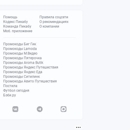
Помощь
Правила соцсети
Кодекс Пикабу
О рекомендациях
Команда Пикабу
О компании
Моб. приложение
Промокоды Биг Гик
Промокоды Lamoda
Промокоды М.Видео
Промокоды Пятерочка
Промокоды Aroma Butik
Промокоды Яндекс Путешествия
Промокоды Яндекс Еда
Промокоды Ситилинк
Промокоды Авито Путешествия
Постила
Футбол сегодня
Бэби.ру