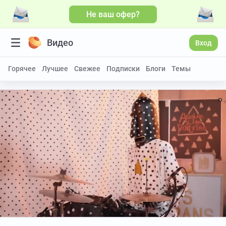
Не ваш офер?
Нет соединения с сетью
Видео
Вход
Горячее
Лучшее
Свежее
Подписки
Блоги
Темы
Лучшие видео за неделю