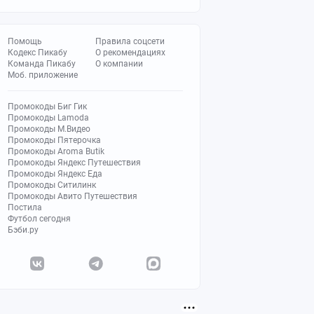
Помощь
Правила соцсети
Кодекс Пикабу
О рекомендациях
Команда Пикабу
О компании
Моб. приложение
Промокоды Биг Гик
Промокоды Lamoda
Промокоды М.Видео
Промокоды Пятерочка
Промокоды Aroma Butik
Промокоды Яндекс Путешествия
Промокоды Яндекс Еда
Промокоды Ситилинк
Промокоды Авито Путешествия
Постила
Футбол сегодня
Бэби.ру