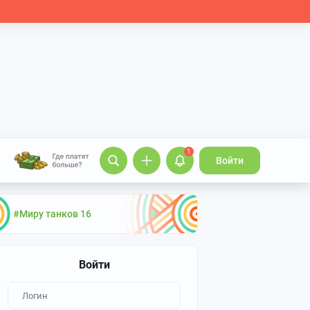
1
Войти
#Миру танков 16
Войти