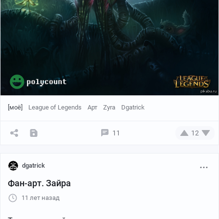
[моё]
League of Legends
Арт
Zyra
Dgatrick
11
12
dgatrick
Фан-арт. Зайра
11 лет назад