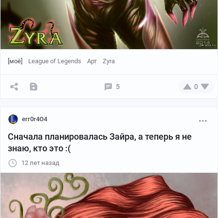
[моё]
League of Legends
Арт
Zyra
5
0
err0r4O4
Сначала планировалась Зайра, а теперь я не
знаю, кто это :(
12 лет назад