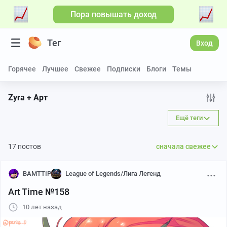
Пора повышать доход
Тег
Вход
Горячее
Лучшее
Свежее
Подписки
Блоги
Темы
Zyra + Арт
Ещё теги
17 постов
сначала свежее
BAMTTIP
League of Legends/Лига Легенд
Art Time №158
10 лет назад