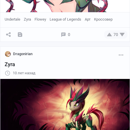
Undertale
Zyra
Flowey
League of Legends
Арт
Кроссовер
0
70
Dragonirian
Zyra
10 лет назад