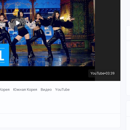
YouTube
03:39
●
Корея
Южная Корея
Видео
YouTube