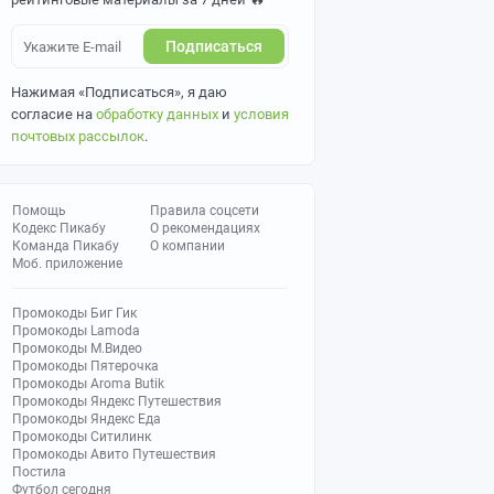
Подписаться
Нажимая «Подписаться», я даю
согласие на
обработку данных
и
условия
почтовых рассылок
.
Помощь
Правила соцсети
Кодекс Пикабу
О рекомендациях
Команда Пикабу
О компании
Моб. приложение
Промокоды Биг Гик
Промокоды Lamoda
Промокоды М.Видео
Промокоды Пятерочка
Промокоды Aroma Butik
Промокоды Яндекс Путешествия
Промокоды Яндекс Еда
Промокоды Ситилинк
Промокоды Авито Путешествия
Постила
Футбол сегодня