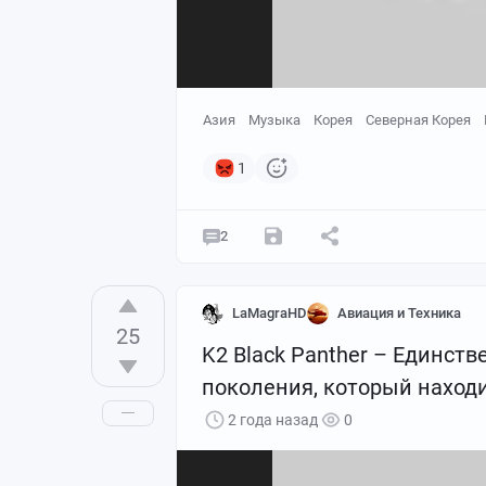
Азия
Музыка
Корея
Северная Корея
1
2
LaMagraHD
Авиация и Техника
25
K2 Black Panther – Единст
поколения, который наход
2 года назад
0