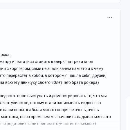
ирска.
манду и пытаться ставить каверы на треки кпоп
и с хорягером, сами не знали зачем нам это и к чему
это перерастёт в хобби, в котором я нашла себя, друзей,
на всю эту движуху своего 30летнего брата рокера)
 недостаточно выступать и демонстрировать то, что мы
же энтузиастов, потому стали записывать видосы на
ые наши попытки были мягко говоря не очень, очень
и монтажа, но со временем мы начали вкладываться в это
аши родители стали принимать участие в съемках)