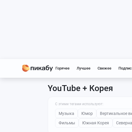
Горячее
Лучшее
Свежее
Подпис
YouTube + Корея
С этими тегами используют:
Музыка
Юмор
Вертикальное в
Фильмы
Южная Корея
Северна
Все теги