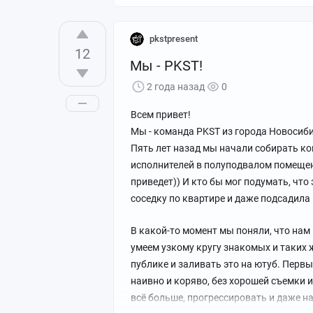
pkstpresent
12
Мы - PKST!
2 года назад
0
Всем привет!
Мы - команда PKST из города Новосиб
Пять лет назад мы начали собирать ко
исполнителей в полуподвалом помещени
приведет)) И кто бы мог подумать, что 
соседку по квартире и даже подсадила 
В какой-то момент мы поняли, что нам
умеем узкому кругу знакомых и таких 
публике и заливать это на ютуб. Перв
наивно и коряво, без хорошей съемки 
всё больше, прогрессировать и даже н