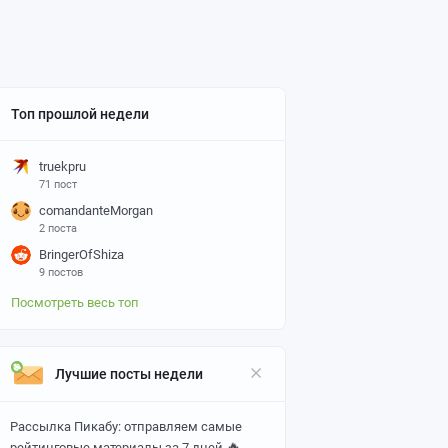
Топ прошлой недели
truekpru
71 пост
comandanteMorgan
2 поста
BringerOfShiza
9 постов
Посмотреть весь топ
Лучшие посты недели
Рассылка Пикабу: отправляем самые
🔥
рейтинговые материалы за 7 дней