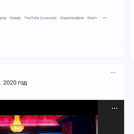
-pop
Кавер
YouTube (ссылка)
Хореография
Клип
. 2020 год