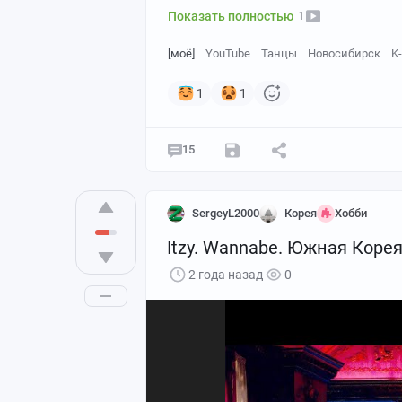
Показать полностью
1
[моё]
YouTube
Танцы
Новосибирск
K
1
1
15
SergeyL2000
Корея
Хобби
Itzy. Wannabe. Южная Корея
2 года назад
0