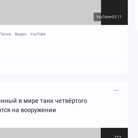
YouTube
02:11
●
Песня
Видео
YouTube
венный в мире танк четвёртого
ится на вооружении