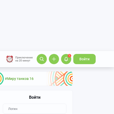
1
Войти
#Миру танков 16
Войти