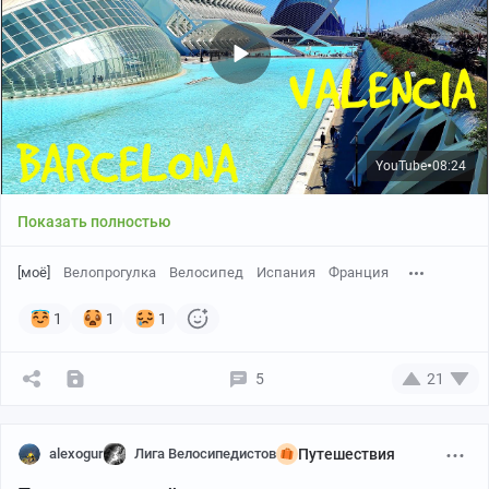
YouTube
08:24
●
Показать полностью
[моё]
Велопрогулка
Велосипед
Испания
Франция
1
1
1
5
21
alexogur
Лига Велосипедистов
Путешествия