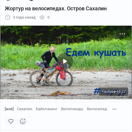
Жортур на велосипедах. Остров Сахалин
3 года назад
0
YouTube
16:27
●
[моё]
Сахалин
Байкпакинг
Велопоходы
Велосипед