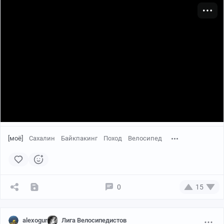
[моё]
Сахалин
Байкпакинг
Поход
Велосипед
0
15
alexogur
Лига Велосипедистов