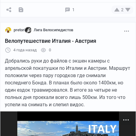
видно. Да, на фото тут велосипед потому, что эти
терриконы лучше фоткать не на мобилку, а, например,
1
2
так:
pretori
Лига Велосипедистов
Велопутешествие Италия - Австрия
4 года назад
0
Добрались руки до файлов с экшен камеры с
апрельской покатушки по Италии и Австрии. Маршрут
положили через пару городков где снимали
последнего Бонда. В планах было около 1400км, но
один ездок травмировался. В итоге за четыре не
полных дня проехали всего лишь 500км. Из того что
Вода, кстати уже вполне тёплая - примерно 3 градуса -
успели на снимать и слепил видос.
можно купаться