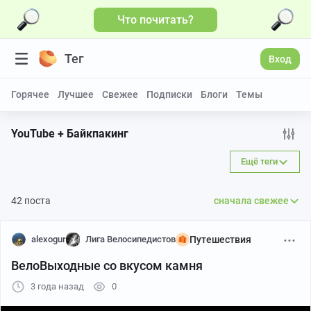
Что почитать?
Больше видео
Тег
Вход
Горячее
Лучшее
Свежее
Подписки
Блоги
Темы
YouTube + Байкпакинг
Ещё теги
42 поста
сначала свежее
alexogur
Лига Велосипедистов
Путешествия
ВелоВыходные со вкусом камня
3 года назад
0