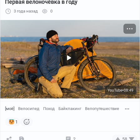
Первая велоночёвка в году
3 года назад
0
YouTube
08:49
●
[моё]
Велосипед
Поход
Байкпакинг
Велопутешествие
1
2
58