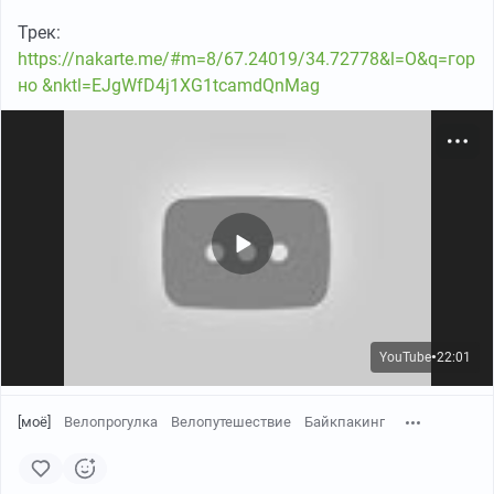
пересматривать сами карьеры.
Трек:
https://nakarte.me/#m=8/67.24019/34.72778&l=O&q=гор
но &nktl=EJgWfD4j1XG1tcamdQnMag
YouTube
22:01
●
[моё]
Велопрогулка
Велопутешествие
Байкпакинг
Большая часть склонов и оврагов поросла деревьями,
и многие из причудливых оврагов и холмов просто не