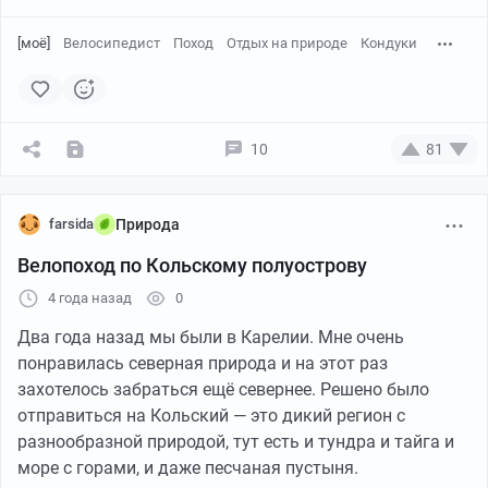
[моё]
Велосипедист
Поход
Отдых на природе
Кондуки
10
81
farsida
Природа
Велопоход по Кольскому полуострову
4 года назад
0
Два года назад мы были в Карелии. Мне очень
понравилась северная природа и на этот раз
захотелось забраться ещё севернее. Решено было
отправиться на Кольский — это дикий регион с
разнообразной природой, тут есть и тундра и тайга и
Чем мне нравятся Кондуки в это время года - а тем,
море с горами, и даже песчаная пустыня.
что пока нет листвы можно позалипать и