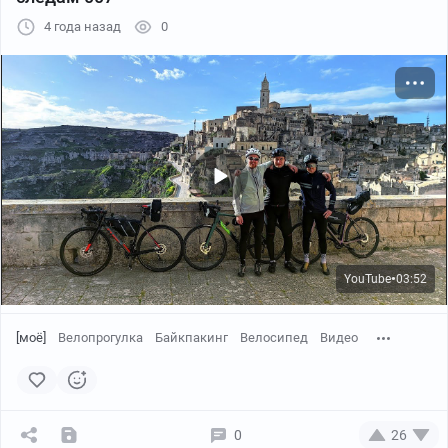
4 года назад
0
YouTube
03:52
●
[моё]
Велопрогулка
Байкпакинг
Велосипед
Видео
Кстати, картой заплатить в местных магазинах не
0
26