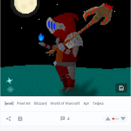
[моё]
Pixel Art
Blizzard
World of Warcraft
Арт
Гифка
4