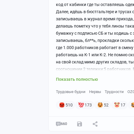
код от кабинки где ты оставляешь одеж
Далее, идёшь в бюстгальтере и трусах
записываешь в журнал время прихода, п
делаешь пометку что у тебя линзы такая
бумажку с подписью СБ и ты ходишь с э
записываешь, бл**ь, прокладки скольк
где 1.000 работников работает в смен
работаешь на К-1 или К-2. Не помню ск
на свой склад мимо других складов, т
соотношении 2 тележки:5 работников. 
на других складах
красть у других, по
Показать полностью
Берёшь ТСД и начинаешь работать. Пе
товар, прибежала на место хранения, к
Трудовые будни
Нервы
Трудности
OZ
коробках, далее в соседнем ряду ищеш
товара, он тебе делает "пропуск товара
510
173
52
17
"потеряшку", так называется не найден
иногда +8000 в день. На другой день -1
660
Если тебя послали на другой склад с е
коробки подъедены, соки выпиты, варе