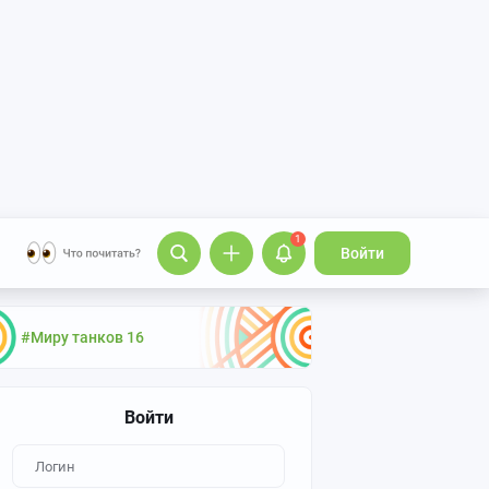
1
Войти
#Миру танков 16
Войти