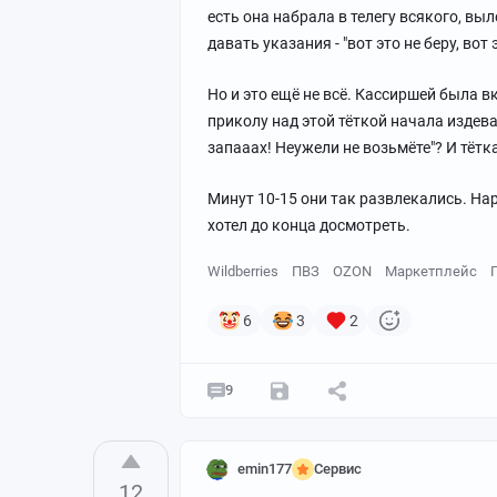
есть она набрала в телегу всякого, вы
давать указания - "вот это не беру, вот
Но и это ещё не всё. Кассиршей была 
приколу над этой тёткой начала издева
запааах! Неужели не возьмёте"? И тётка
Минут 10-15 они так развлекались. Нар
хотел до конца досмотреть.
Wildberries
ПВЗ
OZON
Маркетплейс
6
3
2
9
emin177
Сервис
12