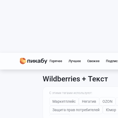
Горячее
Лучшее
Свежее
Подпис
Wildberries + Текст
С этими тегами используют:
Маркетплейс
Негатив
OZON
Защита прав потребителей
Юмор