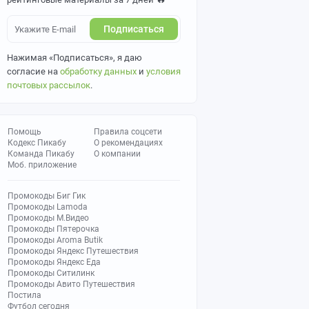
Подписаться
Нажимая «Подписаться», я даю
согласие на
обработку данных
и
условия
почтовых рассылок
.
Помощь
Правила соцсети
Кодекс Пикабу
О рекомендациях
Команда Пикабу
О компании
Моб. приложение
Промокоды Биг Гик
Промокоды Lamoda
Промокоды М.Видео
Промокоды Пятерочка
Промокоды Aroma Butik
Промокоды Яндекс Путешествия
Промокоды Яндекс Еда
Промокоды Ситилинк
Промокоды Авито Путешествия
Постила
Футбол сегодня