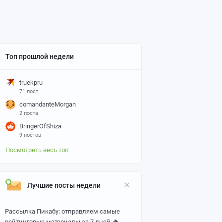
Топ прошлой недели
truekpru
71 пост
comandanteMorgan
2 поста
BringerOfShiza
9 постов
Посмотреть весь топ
Лучшие посты недели
Рассылка Пикабу: отправляем самые
🔥
рейтинговые материалы за 7 дней