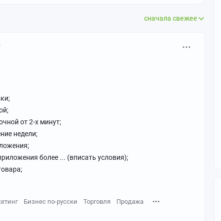
сначала свежее
с
ки;
ой;
чной от 2-х минут;
ение недели;
иложения;
риложения более ... (вписать условия);
товара;
етинг
Бизнес по-русски
Торговля
Продажа