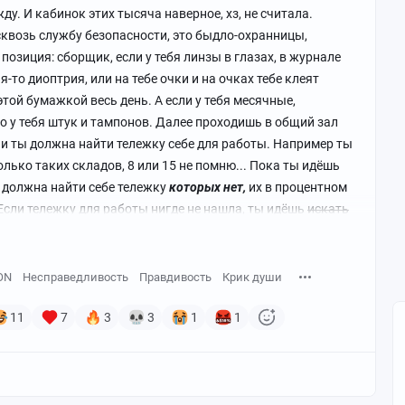
ду. И кабинок этих тысяча наверное, хз, не считала.
 сквозь службу безопасности, это быдло-охранницы,
озиция: сборщик, если у тебя линзы в глазах, в журнале
-то диоптрия, или на тебе очки и на очках тебе клеят
той бумажкой весь день. А если у тебя месячные,
о у тебя штук и тампонов. Далее проходишь в общий зал
у и ты должна найти тележку себе для работы. Например ты
олько таких складов, 8 или 15 не помню... Пока ты идёшь
ы должна найти себе тележку
которых
нет,
их в процентном
Если тележку для работы нигде не нашла, ты идёшь
искать
тому что понимаешь что работать без тележки не сможешь.
рвая волна: допустим 20 заказов. Начинаешь искать
оторый показал тсд, а его там нет, ищешь рядом в
ON
Несправедливость
Правдивость
Крик души
ь и там нет. Бежишь к старшему и говоришь что нету
" и засчитывается штраф. В то время было 50 руб за
11
7
3
3
1
1
ный товар. В день можешь в минус работать.
0.000.
дой, там вообще пиздец: ты приходишь туда а там все
нья открыты, мошки летают ну и естественно работать