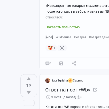
Это было примерно 6 лет назад, может
«Невозвратные товары» (надлежащего к
после того, как вы забрали заказ из ПВ
относятся:
Показать полностью
[моё]
Wildberries
Возврат
Возврат дене
1
0
igor3grisha
Сервис
13
Ответ на пост «Wb»
3 месяца назад
0
Кстати, эта WB-зараза в тётках только 