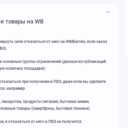
ла на товар с едой - работай медленно чтобы совсем в
е товары на WB
 через службу безопасности также проходишь полуголая.
бе в трусы заглядывают и в бюстгальтер.
орили, когда открыли тот склад - СБ со своими таскали
ернуть (или отказаться от них) на Wildberries, если заказ
й дорогой товар.
ВЗ).
зонине.
ве основные группы ограничений (данные из публикаций
ей и сквозь них нужно пробиться, чтобы успеть забраться
ую политику площадки):
отказаться при получении в ПВЗ, даже если вы сделаете
о на 3 недели 😅
тся, например:
и интереса зашла в приложение WB job, проверить свой
е ушли, но и отчего-то стали больше 😁 ну и конечно я
 лекарства, продукты питания, бытовая химия,
л кадров, в бухгалтерию.
сложные товары (смартфоны, бытовая техника).
 в чёрный список.
м, и отказаться от него в ПВЗ не получится.