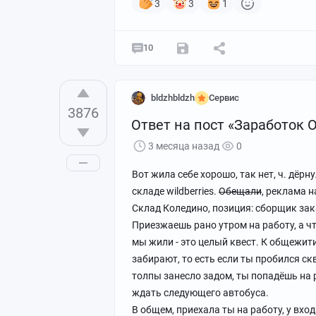
3
3
1
10
bldzhbldzh
Сервис
3876
Ответ на пост «Заработок 
3 месяца назад
0
Вот жила себе хорошо, так нет, ч. дёр
складе wildberries.
Обещали
, реклама н
Склад Коледино, позиция: сборщик зак
Приезжаешь рано утром на работу, а ч
мы жили - это целый квест. К общежит
забирают, то есть если ты пробился ск
толпы занесло задом, ты попадёшь на р
ждать следующего автобуса.
В общем, приехала ты на работу, у вхо