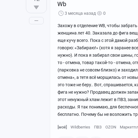
Wb
3 месяца назад
0
Захожу в отделение WB, чтобы забрать
женщина лет 40. Заказала до фига веще
еще кучу всего. Пока с этой дамой раз
говорю: «Забираю!» (хотя я заранее вс
нужно). И пока я забирал свои шины, г
то - отмена, товар такой-то - отмена,
(парковка не совсем близко) и заходил
отмена», а тетя всё морщилась от нов
это тоже не беру.. Вот, спрашивается, к
фига не нужно? Продавец должен запак
этот ненужный хлам лежит в ПВЗ, заним
расходы. Я так понимаю, для беспечно
бесплатно. Почему бы не возложить тр
[моё]
Wildberries
ПВЗ
OZON
Маркетп