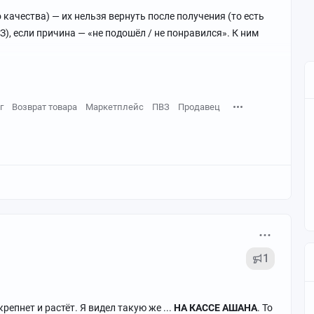
 чего-то ещё не упомянула. Рассказала что помню.
ачества) — их нельзя вернуть после получения (то есть
З), если причина — «не подошёл / не понравился». К ним
г
Возврат товара
Маркетплейс
ПВЗ
Продавец
1
крепнет и растёт. Я видел такую же ...
НА КАССЕ АШАНА
. То