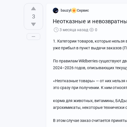
там - в минус. Просто когда волна пош
bauzyl
Сервис
убыток не уйти.
3
Неотказные и невозвратны
И так бегаешь весь день.
Вот и время домой идти. Обратно тоже
3 месяца назад
0
Когда со склада выходишь, они (СБ) те
Люди которые давно там работали, гов
1. Категории товаров, которые нельзя в
оттуда товар мешками, айфоны и прочи
уже прибыл в пункт выдачи заказов (П
Там такая трэшатина творится.
Кто-то ебётся в гофре или просто на ме
По правилам Wildberries существуют д
Выходишь на улицу - а там тысячи люд
2024–2026 годов, описывающих текущ
в автобус.
«Неотказные товары» — от них нельзя 
Работать там - такое себе. Меня хватил
это сразу при получении. К ним относя
По прошествии нескольких дней, Я рад
статус ушли ли штрафы, они не только н
корма для животных, витамины, БАДы,
несколько раз звонила ругалась в отде
агрохимикаты, некоторые технически 
Ничего не добилась, они внесли в меня
WB - контора пидорасов
В этом случае заказ считается приняты
Люди, не ходите туда работать!