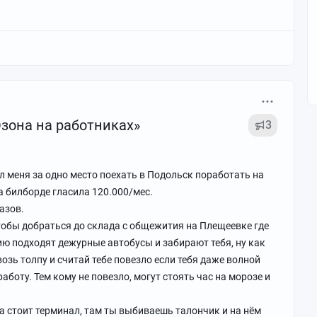
Озона на работниках»
3
нул меня за одно место поехать в Подольск поработать на
а билборде гласила 120.000/мес.
азов.
тобы добраться до склада с общежития на Плещеевке где
ию подходят дежурные автобусы и забирают тебя, ну как
возь толпу и считай тебе повезло если тебя даже волной
аботу. Тем кому не повезло, могут стоять час на морозе и
да стоит терминал, там ты выбиваешь талончик и на нём