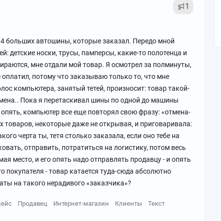
1
 4 больших автошины, которые заказал. Передо мной
й: детские носки, трусы, памперсы, какие-то полотенца и
бираются, мне отдали мой товар. Я осмотрел за полминуты,
е оплатил, потому что заказываю только то, что мне
олос компьютера, занятый тетей, произносит: товар такой-
 отмена.. Пока я перетаскивал шины по одной до машины
 опять, компьютер все еще повторял свою фразу: «отмена-
ых товаров, некоторые даже не открывая, и приговаривала:
акого черта ты, тетя столько заказала, если оно тебе на
овать, отправить, потратиться на логистику, потом весь
ая место, и его опять надо отправлять продавцу - и опять
го покупателя - товар катается туда-сюда абсолютно
аты на такого нерадивого «заказчика»?
лейс
Продавец
Интернет-магазин
Клиенты
Текст