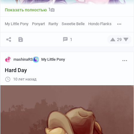
1
Показать полностью
My Little Pony
Ponyart
Rarity
Sweetie Belle
Hondo Flanks
1
29
mashinaRS
My Little Pony
http://whitediamondsltd.deviantart.com/art/Fabulous-
Hard Day
Family-P...
10 лет назад