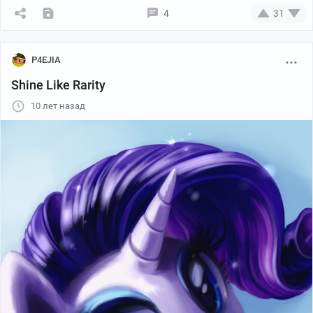
4
31
P4EJIA
Shine Like Rarity
10 лет назад