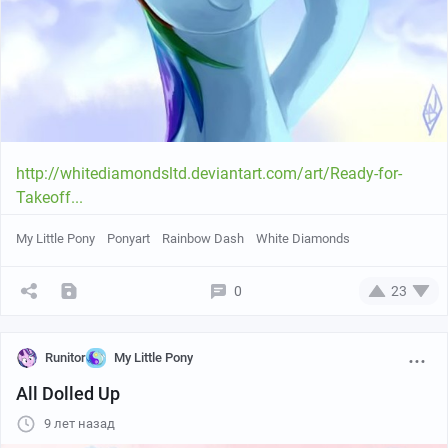
http://whitediamondsltd.deviantart.com/art/Ready-for-
Takeoff...
My Little Pony
Ponyart
Rainbow Dash
White Diamonds
0
23
Runitor
My Little Pony
All Dolled Up
9 лет назад