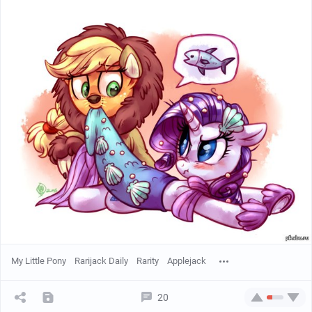
My Little Pony
Rarijack Daily
Rarity
Applejack
20