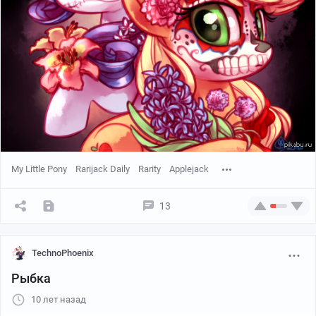
My Little Pony
Rarijack Daily
Rarity
Applejack
13
TechnoPhoenix
Рыбка
10 лет назад