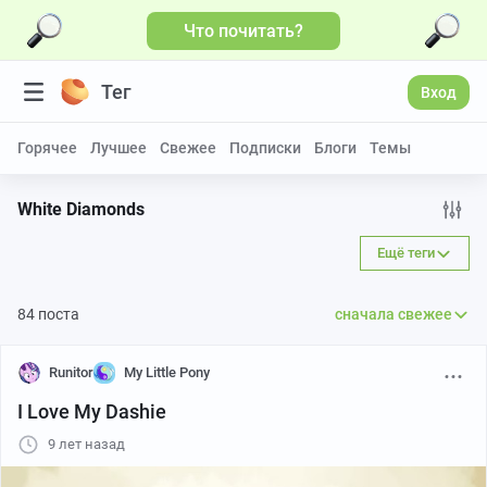
Что почитать?
Тег
Вход
Горячее
Лучшее
Свежее
Подписки
Блоги
Темы
White Diamonds
Ещё теги
84 поста
сначала свежее
Runitor
My Little Pony
I Love My Dashie
9 лет назад