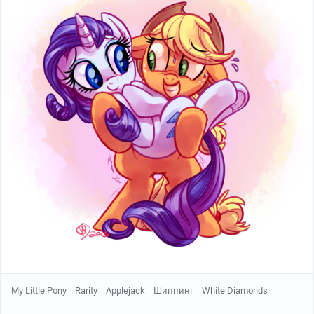
My Little Pony
Rarity
Applejack
Шиппинг
White Diamonds