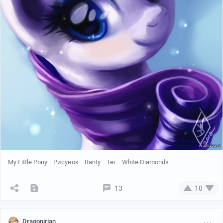
My Little Pony
Рисунок
Rarity
Тег
White Diamonds
13
10
Dragonirian