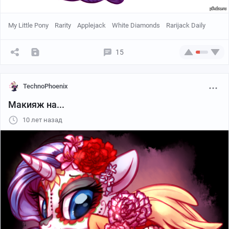
My Little Pony
Rarity
Applejack
White Diamonds
Rarijack Daily
15
TechnoPhoenix
Макияж на...
10 лет назад