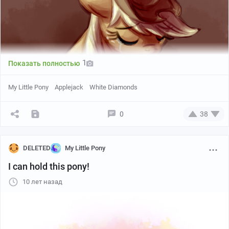
1
Показать полностью
My Little Pony
Applejack
White Diamonds
0
38
DELETED
My Little Pony
I can hold this pony!
http://whitediamondsltd.deviantart.com/art/Hard-Day-
10 лет назад
29290190...