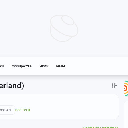
ки
Сообщества
Блоги
Темы
rland)
me Art
Все теги
сначала свежее