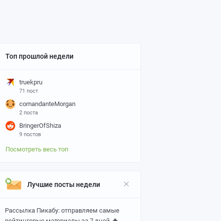
Топ прошлой недели
truekpru
71 пост
comandanteMorgan
2 поста
BringerOfShiza
9 постов
Посмотреть весь топ
Лучшие посты недели
Рассылка Пикабу: отправляем самые
🔥
рейтинговые материалы за 7 дней