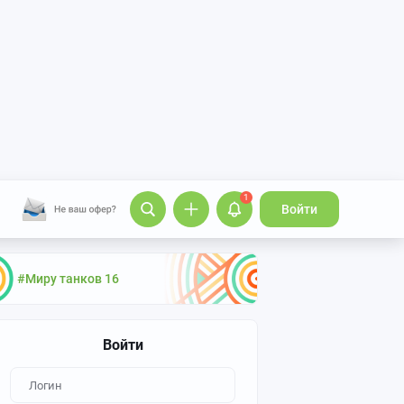
1
Войти
#Миру танков 16
Войти