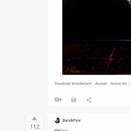
Deadman Wonderland
Аниме
Anime Art
4
BarsikPsix
112