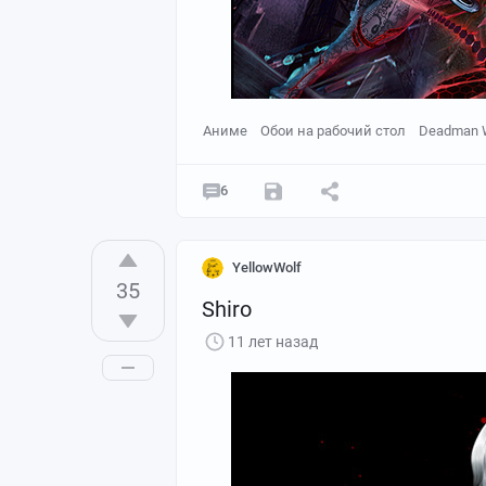
Аниме
Обои на рабочий стол
Deadman 
6
YellowWolf
35
Shiro
11 лет назад