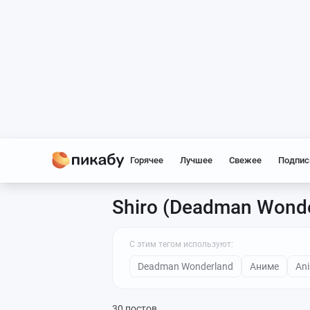
Горячее
Лучшее
Свежее
Подпис
Shiro (Deadman Wonde
С этим тегом используют:
Deadman Wonderland
Аниме
Ani
30 постов