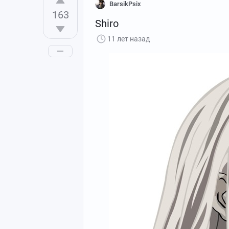
BarsikPsix
163
Shiro
11 лет назад