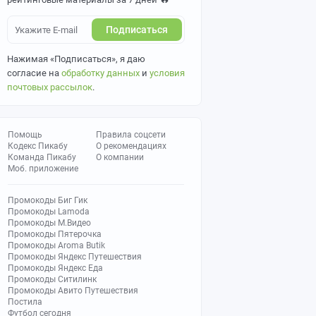
Подписаться
Нажимая «Подписаться», я даю
согласие на
обработку данных
и
условия
почтовых рассылок
.
Помощь
Правила соцсети
Кодекс Пикабу
О рекомендациях
Команда Пикабу
О компании
Моб. приложение
Промокоды Биг Гик
Промокоды Lamoda
Промокоды М.Видео
Промокоды Пятерочка
Промокоды Aroma Butik
Промокоды Яндекс Путешествия
Промокоды Яндекс Еда
Промокоды Ситилинк
Промокоды Авито Путешествия
Постила
Футбол сегодня