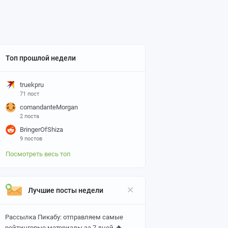
Топ прошлой недели
truekpru
71 пост
comandanteMorgan
2 поста
BringerOfShiza
9 постов
Посмотреть весь топ
Лучшие посты недели
Рассылка Пикабу: отправляем самые
🔥
рейтинговые материалы за 7 дней