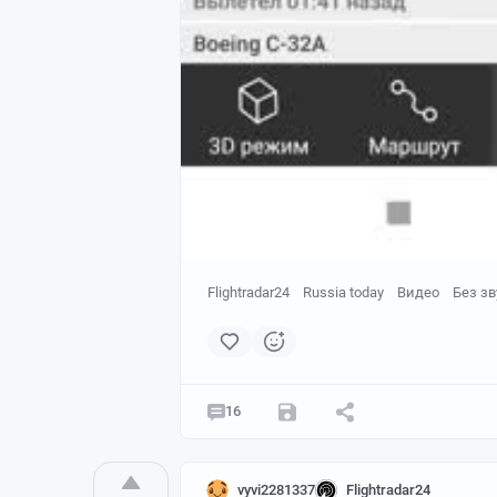
Flightradar24
Russia today
Видео
Без зв
16
vyvi2281337
Flightradar24