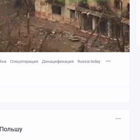
йна
Спецоперация
Денацификация
Russia today
 Польшу