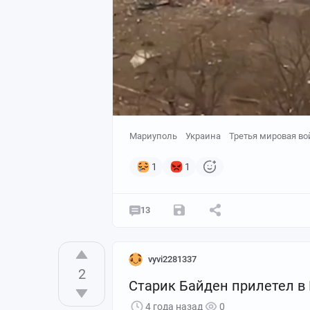
Мариуполь
Украина
Третья мировая во
1
1
13
vyvi2281337
2
Старик Байден прилетел в
4 года назад
0