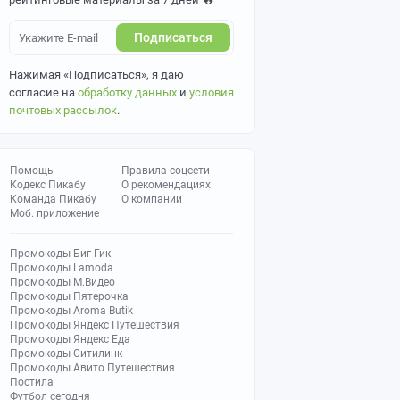
Подписаться
Нажимая «Подписаться», я даю
согласие на
обработку данных
и
условия
почтовых рассылок
.
Помощь
Правила соцсети
Кодекс Пикабу
О рекомендациях
Команда Пикабу
О компании
Моб. приложение
Промокоды Биг Гик
Промокоды Lamoda
Промокоды М.Видео
Промокоды Пятерочка
Промокоды Aroma Butik
Промокоды Яндекс Путешествия
Промокоды Яндекс Еда
Промокоды Ситилинк
Промокоды Авито Путешествия
Постила
Футбол сегодня