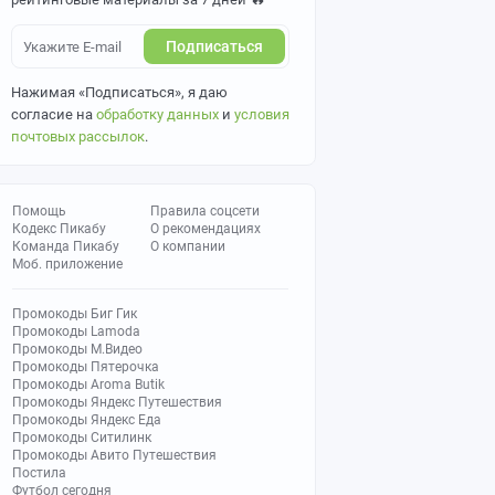
Подписаться
Нажимая «Подписаться», я даю
согласие на
обработку данных
и
условия
почтовых рассылок
.
Помощь
Правила соцсети
Кодекс Пикабу
О рекомендациях
Команда Пикабу
О компании
Моб. приложение
Промокоды Биг Гик
Промокоды Lamoda
Промокоды М.Видео
Промокоды Пятерочка
Промокоды Aroma Butik
Промокоды Яндекс Путешествия
Промокоды Яндекс Еда
Промокоды Ситилинк
Промокоды Авито Путешествия
Постила
Футбол сегодня