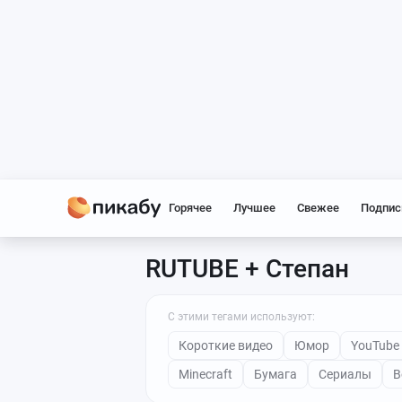
Горячее
Лучшее
Свежее
Подпис
RUTUBE + Степан
С этими тегами используют:
Короткие видео
Юмор
YouTube
Minecraft
Бумага
Сериалы
В