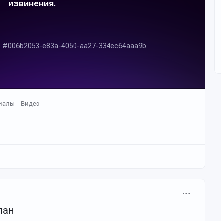
иалы
Видео
пан