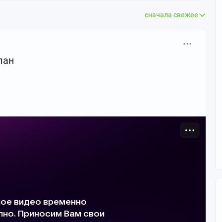
сначала свежее
пан