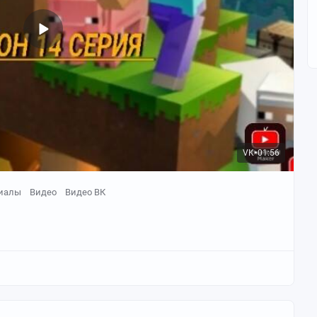
VK
01:56
●
иалы
Видео
Видео ВК