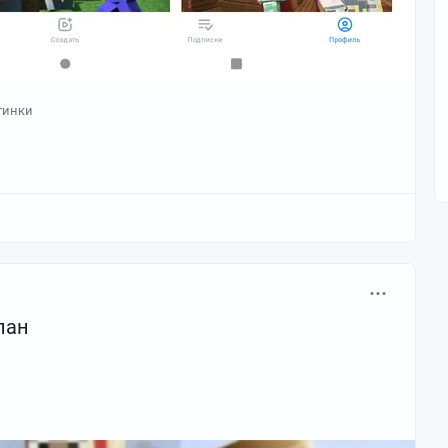
тинки
пан