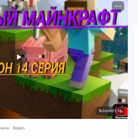
Rutube
01:56
●
иалы
Видео