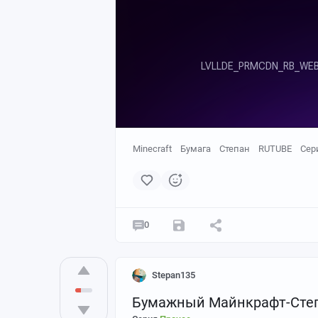
Minecraft
Бумага
Степан
RUTUBE
Сер
0
Stepan135
Бумажный Майнкрафт-Сте