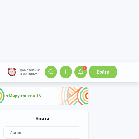
1
Войти
#Миру танков 16
Войти