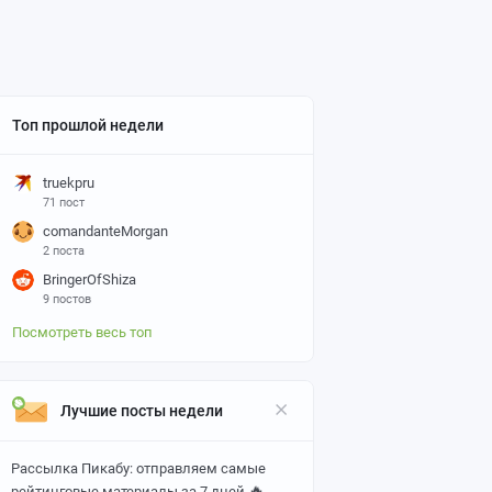
Топ прошлой недели
truekpru
71 пост
comandanteMorgan
2 поста
BringerOfShiza
9 постов
Посмотреть весь топ
Лучшие посты недели
Рассылка Пикабу: отправляем самые
🔥
рейтинговые материалы за 7 дней