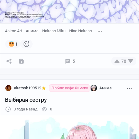
Anime Art
Аниме
Nakano Miku
Nino Nakano
1
5
78
akatosh199512
Аниме
Люблю кофе Химеко
Выбирай сестру
3 года назад
0