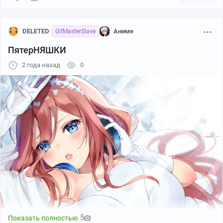
DELETED
Аниме
GifMasterSlave
ПятерНЯШКИ
2 года назад
0
5
Показать полностью