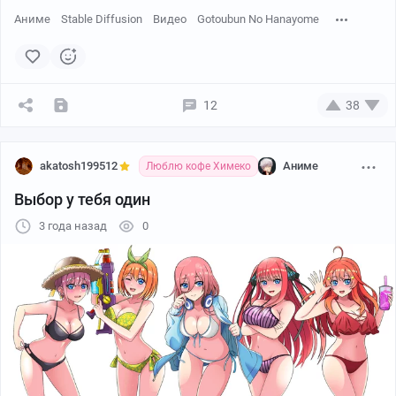
Аниме
Stable Diffusion
Видео
Gotoubun No Hanayome
12
38
akatosh199512
Аниме
Люблю кофе Химеко
Выбор у тебя один
3 года назад
0