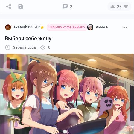
2
28
akatosh199512
Аниме
Люблю кофе Химеко
Выбери себе жену
3 года назад
0