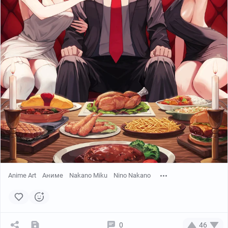
Anime Art
Аниме
Nakano Miku
Nino Nakano
0
46