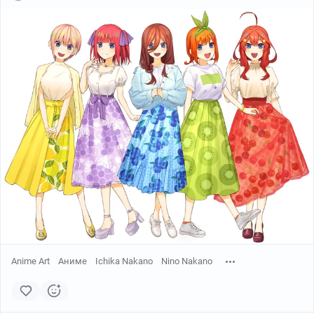
Anime Art
Аниме
Ichika Nakano
Nino Nakano
まちゃもち