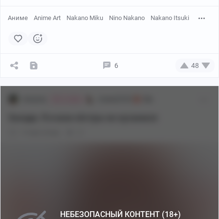
Аниме
Anime Art
Nakano Miku
Nino Nakano
Nakano Itsuki
6
48
starpony
Аниме[18+]
18+
Эй, я умер
Заходи. Я и мои сёстры не кусаемся
3 года назад
0
НЕБЕЗОПАСНЫЙ КОНТЕНТ (18+)