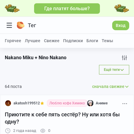
Где платят больше?
Больше видео
Тег
Вход
Горячее
Лучшее
Свежее
Подписки
Блоги
Темы
Nakano Miku + Nino Nakano
Ещё теги
64 поста
сначала свежее
akatosh199512
Аниме
Люблю кофе Химеко
Приютите к себе пять сестёр? Ну или хотя бы
одну?
2 года назад
0