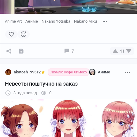
Anime Art
Аниме
Nakano Yotsuba
Nakano Miku
7
41
akatosh199512
Аниме
Люблю кофе Химеко
Невесты поштучно на заказ
3 года назад
0