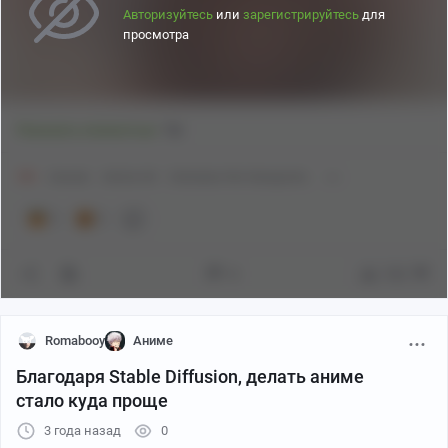
Авторизуйтесь
или
зарегистрируйтесь
для
просмотра
1
Показать полностью
18+
Аниме
Anime Art
Gotoubun No Hanayome
1
1
8
182
Romabooy
Аниме
Благодаря Stable Diffusion, делать аниме
стало куда проще
3 года назад
0