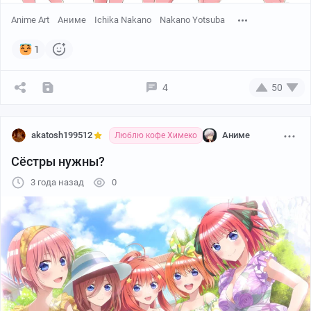
Anime Art
Аниме
Ichika Nakano
Nakano Yotsuba
1
4
50
akatosh199512
Аниме
Люблю кофе Химеко
Сёстры нужны?
3 года назад
0