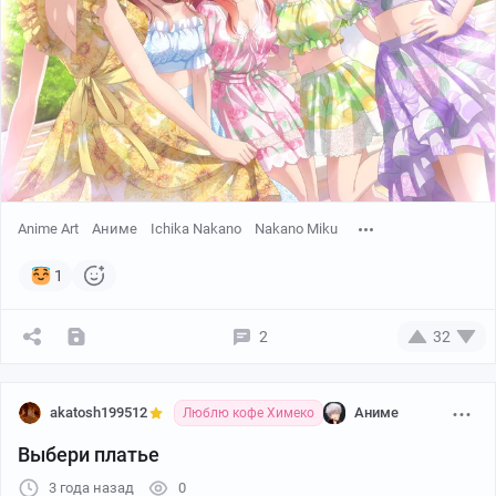
Anime Art
Аниме
Ichika Nakano
Nakano Miku
1
2
32
akatosh199512
Аниме
Люблю кофе Химеко
Выбери платье
3 года назад
0