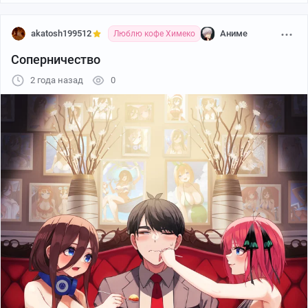
akatosh199512
Аниме
Люблю кофе Химеко
Соперничество
2 года назад
0