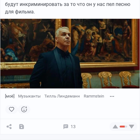
будут инкриминировать за то что он у нас пел песню
для фильма.
YouTube
03:26
●
[моё]
Музыканты
Тилль Линдеманн
Rammstein
13