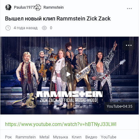
Paulus1977
Rammstein
YouTube
03:52
●
Вышел новый клип Rammstein Zick Zack
4 года назад
0
YouTube
04:35
●
https://www.youtube.com/watch?v=hBTNyJ33LWI
Рок
Rammstein
Metal
Музыка
Клип
Видео
YouTube