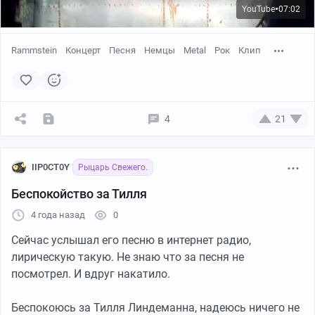
YouTube
07:02
●
Rammstein
Концерт
Песня
Немцы
Metal
Рок
Клип
YouTube
04:11
●
4
21
IIP0CT0Y
Рыцарь Свежего.
Беспокойство за Тилля
4 года назад
0
Сейчас услышал его песню в интернет радио,
лирическую такую. Не знаю что за песня не
посмотрел. И вдруг накатило.
YouTube
03:52
●
Беспокоюсь за Тилля Линдеманна, надеюсь ничего не