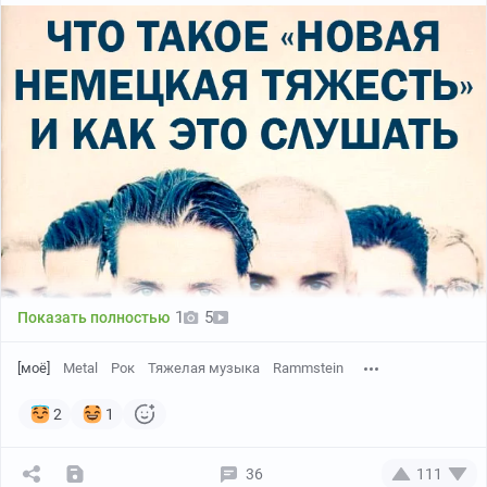
1
5
Показать полностью
[моё]
Metal
Рок
Тяжелая музыка
Rammstein
2
1
36
111
Тут о новой немецкой тяжести (что-то-типа-