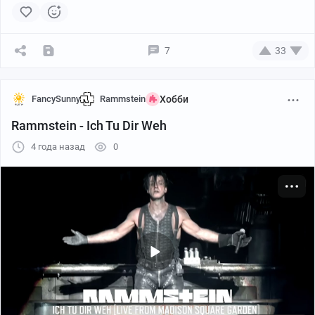
звучат германистее, чем звучал бы сам кайзер
Вильгельм II, если бы у него была своя метал-банда.
7
33
Ставьте шницель, если было интересно.
Да пребудет с вами панцерфауст.
FancySunny
Rammstein
Хобби
Rammstein - Ich Tu Dir Weh
4 года назад
0
YouTube
03:33
●