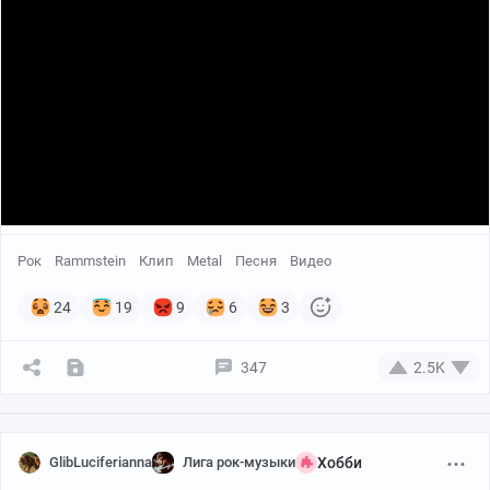
Рок
Rammstein
Клип
Metal
Песня
Видео
24
19
9
6
3
347
2.5K
GlibLuciferianna
Лига рок-музыки
Хобби