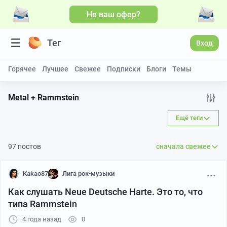
Не ваш офер?
Больше видео
Тег
Вход
Горячее
Лучшее
Свежее
Подписки
Блоги
Темы
Metal + Rammstein
Ещё теги
97 постов
сначала свежее
Kakao87
Лига рок-музыки
Как слушать Neue Deutsche Harte. Это то, что
типа Rammstein
4 года назад
0