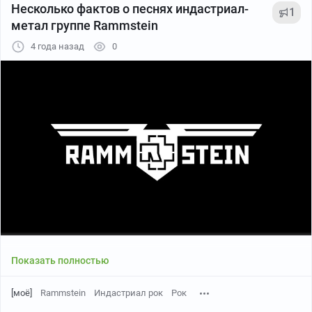
Несколько фактов о песнях индастриал-
1
метал группе Rammstein
4 года назад
0
1. Rammstein - наверное, единственная в мире группа,
Показать полностью
которая из песни о любви может сделать марш.
[моё]
Rammstein
Индастриал рок
Рок
2. В большинстве песен Rammstein используется игра