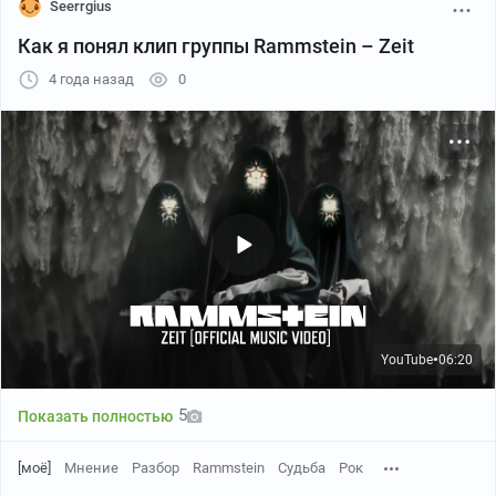
Seerrgius
Часть 6: «Мякиш».
Как я понял клип группы Rammstein – Zeit
Здесь, как после оргазма, всё опадает и становится
4 года назад
0
мягким. Иногда мужик умеренно ворчит, а иногда –
что-то романтично мямлит. Гитары, барабаны и
синтезатор больше не ужасают, как качок,
потерявший 30 кг мышечной массы.
– Среди типичных представителей мой топ: Ost+Front,
Heldmaschine, DIE!, Maerzfeld, Stahlman.
– Вот самые известные банды: OOMPH! (ныне
распавшиеся), Megaherz, Eisbrecher, Knorkator.
YouTube
06:20
●
– В России играли\играют NDH вот эти ребята:
Hackmesser, Eisenwut, Konfirmat.
5
Показать полностью
Скачать с яндекс диска
– Отдельно выделю Hanzel und Gretyl. Это америкосы,
[моё]
Мнение
Разбор
Rammstein
Судьба
Рок
которые настолько прочухали немецкую фишку, что