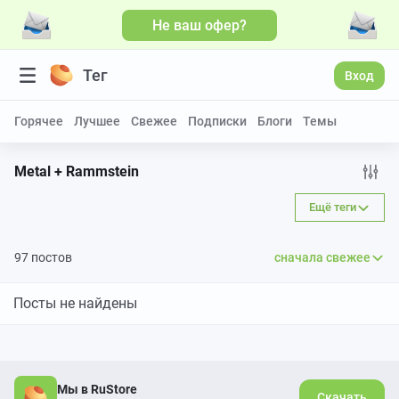
Не ваш офер?
Тег
Вход
Горячее
Лучшее
Свежее
Подписки
Блоги
Темы
Metal + Rammstein
Ещё теги
97 постов
сначала свежее
Посты не найдены
Мы в RuStore
Скачать